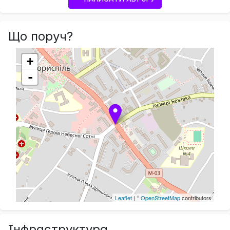
Що поруч?
+
-
Leaflet
| ©
OpenStreetMap
contributors
Інфраструктура