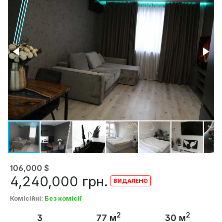
106,000
$
4,240,000
грн.
Комісійні
:
Без комісії
2
2
3
77 м
30 м