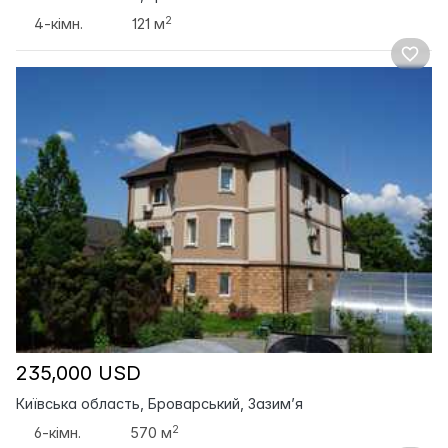
2
4-кімн.
121 м
235,000 USD
Київська область, Броварський, Зазим’я
2
6-кімн.
570 м