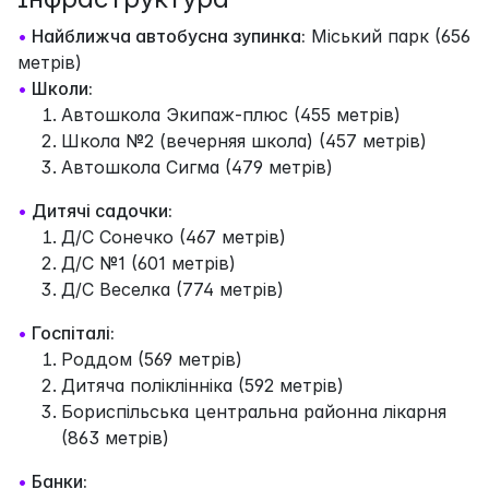
•
Найближча автобусна зупинка:
Міський парк (656
метрів)
•
Школи:
Автошкола Экипаж-плюс (455 метрів)
Школа №2 (вечерняя школа) (457 метрів)
Автошкола Сигма (479 метрів)
•
Дитячі садочки:
Д/С Сонечко (467 метрів)
Д/С №1 (601 метрів)
Д/С Веселка (774 метрів)
•
Госпіталі:
Роддом (569 метрів)
Дитяча поліклінніка (592 метрів)
Бориспільська центральна районна лікарня
(863 метрів)
•
Банки: