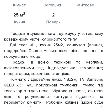
Кімнат
Загальна
Житлова
2
25 м
2
Кухня
Поверх
Продаж двукімнатного таунхаусу у затишному
котеджному містечку закритого типу
Дві спальні , кухня 25м2, санвузол (ванна),
гардеробна. Своя земельна ділянка(зелена зона та
паркувальне місце).
Продаж зі всією технікою та меблями,
виготовленими під індивідуальне замовлення;
генератором, зарядною станцією.
-Кімната : Дерев’яне ліжко 1,8х2м, TV Samsung
QLED 65" 4K, приліжкові тумбочки, тумба під
телевізор з підсвіткою, вбудована шафа , світлові
лінії та регульована контурна підсвітка по
периметру кімнати. -Робочий кабінет (може буде