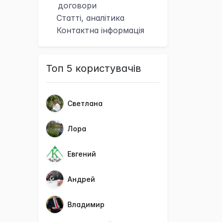
договори
Статті, аналітика
Контактна
інформація
Топ 5 користувачів
Светлана
Лора
Евгений
Андрей
Владимир