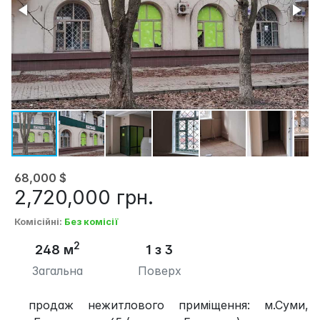
68,000
$
2,720,000
грн.
Комісійні
:
Без комісії
2
248 м
1 з 3
Загальна
Поверх
продаж нежитлового приміщення: м.Суми,