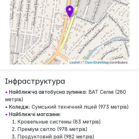
Leaflet
| ©
OpenStreetMap
contributors
Інфраструктура
•
Найближча автобусна зупинка:
ВАТ Селмі (280
метрів)
•
Коледж:
Сумський технічний ліцей (973 метрів)
•
Найближчі магазини:
Кровельные системы (83 метрів)
Преміум світло (978 метрів)
Продуктовий рай (982 метрів)