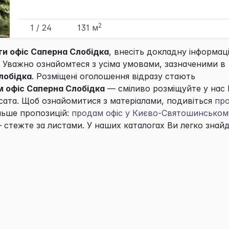
2
1 / 24
131 м
ти офіс Саперна Слобідка
, внесіть докладну інформац
! Уважно ознайомтеся з усіма умовами, зазначеними в
лобідка
. Розміщені оголошення відразу стають
 офіс Саперна Слобідка
— сміливо розміщуйте у нас
сата. Щоб ознайомитися з матеріалами, подивіться
пр
ільше пропозицій:
продам офіс у Києво-Святошинськом
 стежте за листами. У наших каталогах Ви легко знай