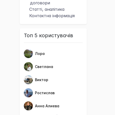
договори
Статті, аналітика
Контактна
інформація
Топ 5 користувачів
Лора
Светлана
Виктор
Ростислав
Анна Алиева