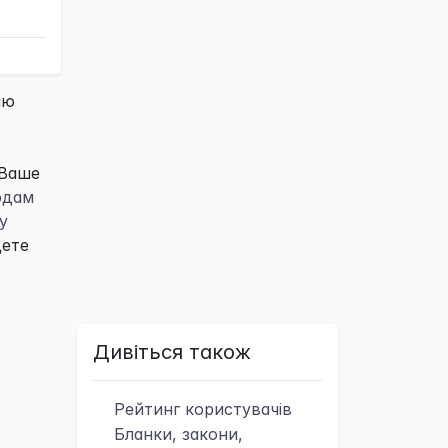
ію
 Ваше
одам
у
дете
Дивіться також
Рейтинг
користувачів
Бланки, закони,