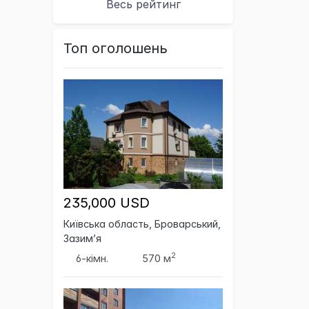
Весь рейтинг
Топ оголошень
235,000 USD
Київська область, Броварський,
Зазим’я
2
6-кімн.
570 м