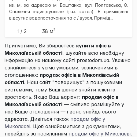
кв. м, за адресою м. Баштанка, вул. Полтавська, 8.
Опалення індивідуальне (газ. котел). В приміщенні
відсутнє водопостачання та с / вузол. Приміщ...
2
1 / 2
38 м
Припустимо, Ви збираєтесь
купити офіс в
Миколаївській області
, шукайте всю необхідну
інформацію на нашому сайті prostodom.ua. Уважно
ознайомтеся з усіма умовами, зазначеними в
оголошеннях:
продаж офісів в Миколаївській
області
. Наш сайт "товаришує" з пошуковими
системами, тому Ваші шанси знайти клієнта
зростають. Якщо Ваш варіант:
продам офіс в
Миколаївській області
— сміливо розміщуйте у
нас Ваше оголошення — і воно знайде свого
адресата. Дивіться також
продам офіс у
Миколаєві
. Щоб ознайомитися з документами,
перейдіть за посиланням
продам офіс у Миколаєві
.