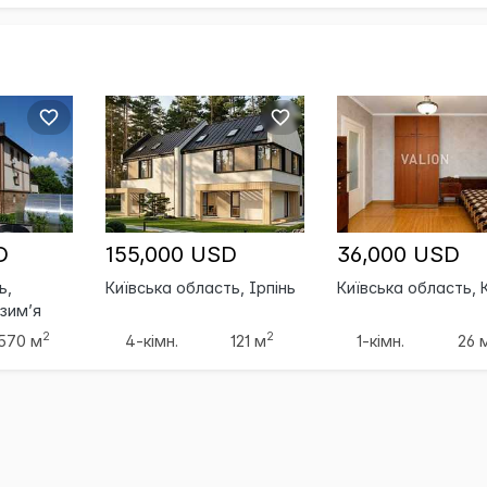
D
155,000 USD
36,000 USD
ь,
Київська область, Ірпінь
Київська область, 
зим’я
2
2
570 м
4-кімн.
121 м
1-кімн.
26 