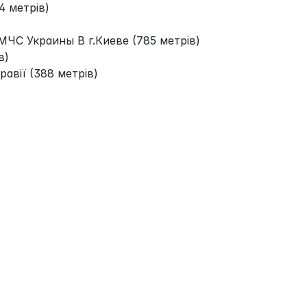
 метрів)
ЧС Украины В г.Киеве (785 метрів)
в)
авії (388 метрів)