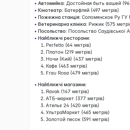
•
Автомийка:
Достойная быть вашей (964
•
Кінотеатр:
Батерфляй (497 метрів)
•
Пожежна станція:
Соломянское Ру ГУ М
•
Ветеринарна клініка:
Рижик (575 метрі
•
Посольство:
Посольство Саудівської Ар
•
Найближчі ресторани:
Perfetto (64 метрів)
Платон (219 метрів)
Ночи (Кий) (437 метрів)
Кафе (463 метрів)
Frau Rosa (479 метрів)
•
Найближчі магазини:
Ravak (147 метрів)
АТБ-маркет (377 метрів)
Ательє 24 (420 метрів)
УльтраМаркет (465 метрів)
Золотой песок (591 метрів)