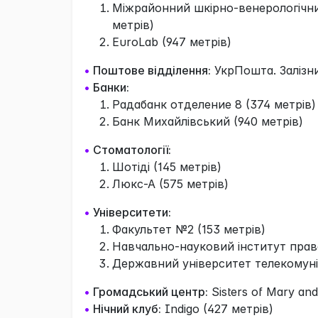
Міжрайонний шкiрно-венерологiчний
метрів)
EuroLab (947 метрів)
•
Поштове відділення:
УкрПошта. Залізни
•
Банки:
Радабанк отделение 8 (374 метрів)
Банк Михайлівський (940 метрів)
•
Стоматології:
Шотіді (145 метрів)
Люкс-А (575 метрів)
•
Університети:
Факультет №2 (153 метрів)
Навчально-науковий інститут права
Державний університет телекомунік
•
Громадський центр:
Sisters of Mary and
•
Нічний клуб:
Indigo (427 метрів)