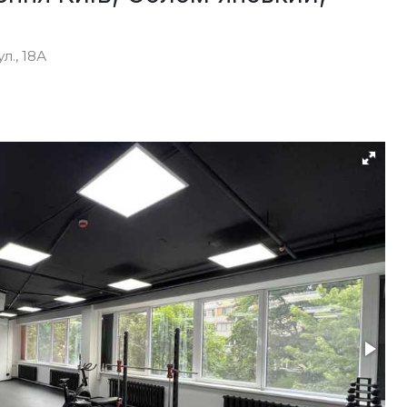
., 18А