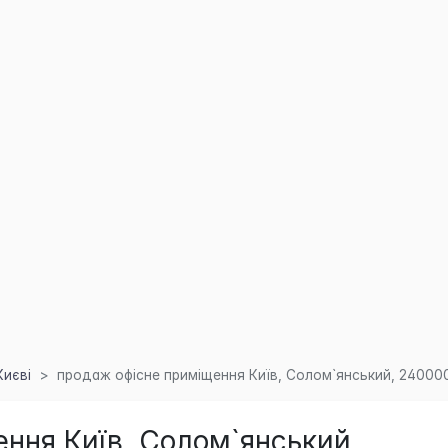
Києві
продаж офісне приміщення Київ, Солом`янський, 24000
ння Київ, Солом`янський,