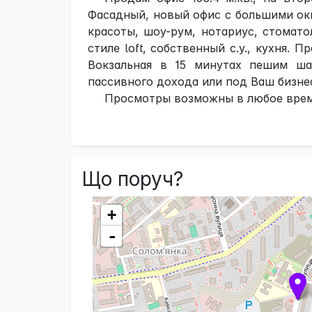
Фасадный, новый офис с большими окн
красоты, шоу-рум, нотариус, стомато
стиле loft, собственный с.у., кухня. 
Вокзальная в 15 минутах пешим ша
пассивного дохода или под Ваш бизне
Просмотры возможны в любое время
Що поруч?
+
-