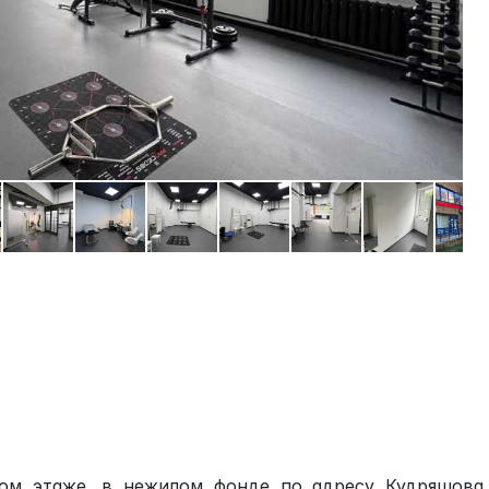
ром этаже, в нежилом фонде по адресу Кудряшова,1