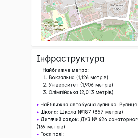
Інфраструктура
Найближче метро:
Вокзальна (1,126 метрів)
Університет (1,906 метрів)
Олімпійська (2,013 метрів)
•
Найближча автобусна зупинка:
Вулиця 
•
Школа:
Школа №187 (857 метрів)
•
Дитячий садок:
ДУЗ № 624 санаторного
(169 метрів)
•
Госпіталі: