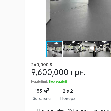
240,000
$
9,600,000
грн.
Комісійні
:
Без комісії
2
153 м
2 з 2
Загальна
Поверх
Продам офис 153.4 м.кв., на вто