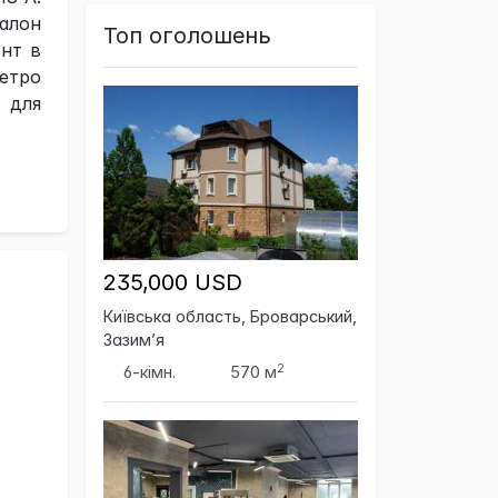
салон
Топ оголошень
онт в
метро
 для
235,000 USD
Київська область, Броварський,
Зазим’я
2
6-кімн.
570 м