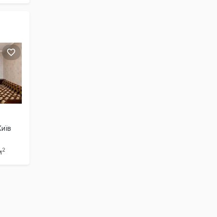
Київ
2
м