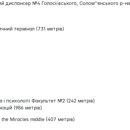
 диспансер №4 Голосіївського, Солом''янського р-ні
чний термінал (731 метрів)
 і психології Факультет №2 (242 метрів)
ацій (986 метрів)
 the Miracles middle (407 метрів)