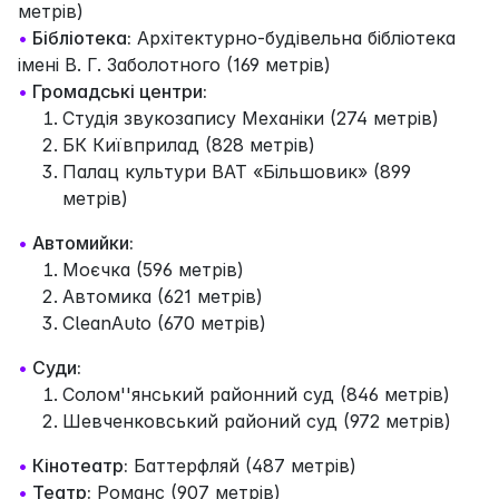
метрів)
•
Бібліотека:
Архітектурно-будівельна бібліотека
імені В. Г. Заболотного (169 метрів)
•
Громадські центри:
Студія звукозапису Механіки (274 метрів)
БК Київприлад (828 метрів)
Палац культури ВАТ «Більшовик» (899
метрів)
•
Автомийки:
Моєчка (596 метрів)
Автомика (621 метрів)
CleanAuto (670 метрів)
•
Суди:
Солом''янський районний суд (846 метрів)
Шевченковський районий суд (972 метрів)
•
Кінотеатр:
Баттерфляй (487 метрів)
•
Театр:
Романс (907 метрів)