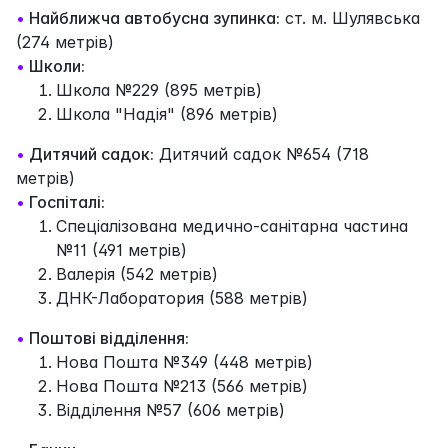
•
Найближча автобусна зупинка:
ст. м. Шулявська
(274 метрів)
•
Школи:
Школа №229 (895 метрів)
Школа "Надія" (896 метрів)
•
Дитячий садок:
Дитячий садок №654 (718
метрів)
•
Госпіталі:
Спеціалізована медично-санітарна частина
№11 (491 метрів)
Валерія (542 метрів)
ДНК-Лаборатория (588 метрів)
•
Поштові відділення:
Нова Пошта №349 (448 метрів)
Нова Пошта №213 (566 метрів)
Відділення №57 (606 метрів)