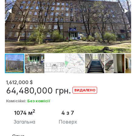
1,612,000
$
64,480,000
грн.
Комісійні
:
Без комісії
2
1074 м
4 з 7
Загальна
Поверх