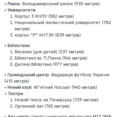
•
Ринок:
Володимирський ринок (930 метрів)
•
Університети:
Корпус 3 КНЛУ (582 метрів)
Національний лінгвістичний університет (782
метрів)
корпус "Р" КНТЭУ (839 метрів)
•
Бібліотеки:
Веселка (для детей) (237 метрів)
Бібліотека ім. П.Панча (946 метрів)
Дитяча бібліотека (977 метрів)
•
Громадський центр:
Федерація футболу України
(415 метрів)
•
Нічний клуб:
М''ятний Носоріг (940 метрів)
•
Театри:
Новий театр на Печерську (729 метрів)
Органний зал (765 метрів)
•
Арт центр:
Центр сучасного мистецтва M17 (968