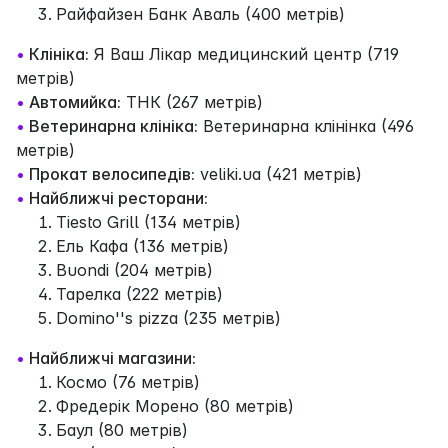
Райфайзен Банк Аваль (400 метрів)
•
Клініка:
Я Ваш Лікар медицинский центр (719
метрів)
•
Автомийка:
ТНК (267 метрів)
•
Ветеринарна клініка:
Ветеринарна клінінка (496
метрів)
•
Прокат велосипедів:
veliki.ua (421 метрів)
•
Найближчі ресторани:
Tiesto Grill (134 метрів)
Ель Кафа (136 метрів)
Buondi (204 метрів)
Тарелка (222 метрів)
Domino''s pizza (235 метрів)
•
Найближчі магазини:
Космо (76 метрів)
Фредерік Морено (80 метрів)
Баул (80 метрів)