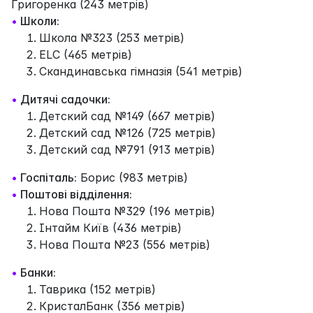
Григоренка (243 метрів)
•
Школи:
Школа №323 (253 метрів)
ELC (465 метрів)
Скандинавська гімназія (541 метрів)
•
Дитячі садочки:
Детский сад №149 (667 метрів)
Детский сад №126 (725 метрів)
Детский сад №791 (913 метрів)
•
Госпіталь:
Борис (983 метрів)
•
Поштові відділення:
Нова Пошта №329 (196 метрів)
Інтайм Київ (436 метрів)
Нова Пошта №23 (556 метрів)
•
Банки:
Таврика (152 метрів)
КристалБанк (356 метрів)