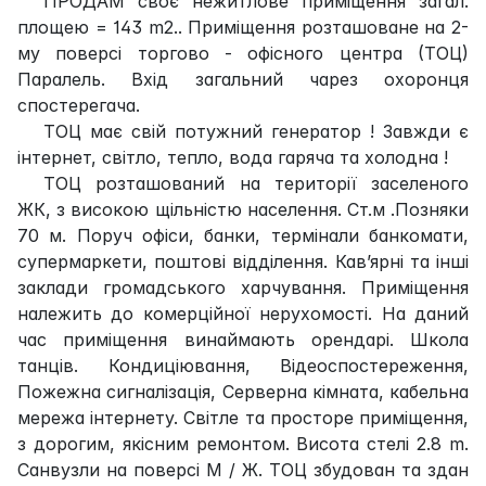
ПРОДАМ своє нежитлове приміщення загал.
площею = 143 m2.. Приміщення розташоване на 2-
му поверсі торгово - офісного центра (ТОЦ)
Паралель. Вхід загальний чарез охоронця
спостерегача.
ТОЦ має свій потужний генератор ! Завжди є
інтернет, світло, тепло, вода гаряча та холодна !
ТОЦ розташований на території заселеного
ЖК, з високою щільністю населення. Ст.м .Позняки
70 м. Поруч офіси, банки, термінали банкомати,
супермаркети, поштові відділення. Кав’ярні та інші
заклади громадського харчування. Приміщення
належить до комерційної нерухомості. На даний
час приміщення винаймають орендарі. Школа
танців. Кондиціювання, Відеоспостереження,
Пожежна сигналізація, Серверна кімната, кабельна
мережа інтернету. Світле та просторе приміщення,
з дорогим, якісним ремонтом. Висота стелі 2.8 m.
Санвузли на поверсі М / Ж. ТОЦ збудован та здан