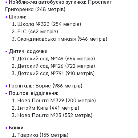
•
Найближча автобусна зупинка:
Проспект
Григоренка (248 метрів)
•
Школи:
Школа №323 (254 метрів)
ELC (462 метрів)
Скандинавська гімназія (546 метрів)
•
Дитячі садочки:
Детский сад №149 (664 метрів)
Детский сад №126 (722 метрів)
Детский сад №791 (910 метрів)
•
Госпіталь:
Борис (986 метрів)
•
Поштові відділення:
Нова Пошта №329 (200 метрів)
Інтайм Київ (441 метрів)
Нова Пошта №23 (552 метрів)
•
Банки:
Таврика (155 метрів)