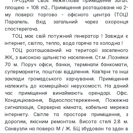
ПРОДАМ своє нежитлове приміщення загал.
площею = 108 m2.. Приміщення розташоване на 2-
му поверсі торгово - офісного центра (ТОЦ)
Паралель. Вхід загальний чарез охоронця
спостерегача.
ТОЦ має свій потужний генератор ! Завжди є
інтернет, світло, тепло, вода гаряча та холодна !
ТОЦ розташований на території заселеного
ЖК, з високою щільністю населення. Ст.м .Позняки
70 м. Поруч офіси, банки, термінали банкомати,
супермаркети, поштові відділення. Кав’ярні та інші
заклади громадського харчування. Приміщення
належить до комерційної нерухомості. На даний
час приміщення винаймають орендарі. Офіс.
Кондиціювання, Відеоспостереження, Пожежна
сигналізація, Серверна кімната, кабельна мережа
інтернету. Світле та просторе приміщення, з
дорогим, якісним ремонтом. Висота стелі 2.8 м.
Санвузли на поверсі М / Ж. БЦ збудован та здан в