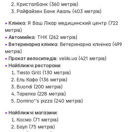
КристалБанк (360 метрів)
Райфайзен Банк Аваль (403 метрів)
•
Клініка:
Я Ваш Лікар медицинский центр (722
метрів)
•
Автомийка:
ТНК (262 метрів)
•
Ветеринарна клініка:
Ветеринарна клінінка (499
метрів)
•
Прокат велосипедів:
veliki.ua (421 метрів)
•
Найближчі ресторани:
Tiesto Grill (130 метрів)
Ель Кафа (136 метрів)
Buondi (200 метрів)
Тарелка (228 метрів)
Domino''s pizza (240 метрів)
•
Найближчі магазини:
Космо (71 метрів)
Баул (75 метрів)