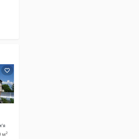
м’я
2
0 м