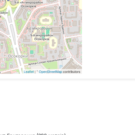
Leaflet
| ©
OpenStreetMap
contributors