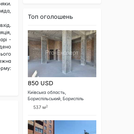
яки.
іда,
Топ оголошень
хід.
ція,
арі -
едено
сього
жежна
орму:
850 USD
Київська область,
Бориспільський, Бориспіль
2
537 м