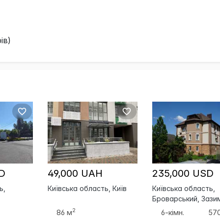
ів)
D
49,000 UAH
235,000 USD
ь,
Київська область, Київ
Київська область,
Броварський, Зази
2
86 м
6-кімн.
57