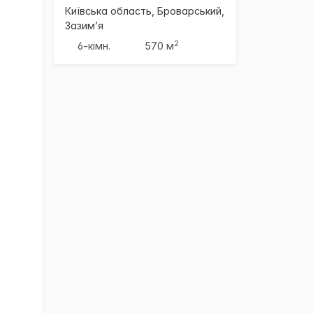
Київська область, Броварський,
Зазим’я
2
6-кімн.
570 м