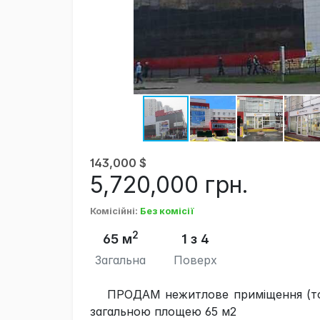
143,000
$
5,720,000
грн.
Комісійні
:
Без комісії
2
65 м
1 з 4
Загальна
Поверх
ПРОДАМ нежитлове приміщення (тор
загальною площею 65 м2