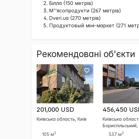
Білла (150 метрів)
М''ясопродукти (267 метрів)
Dveri.ua (270 метрів)
Продуктовый міні-маркет (271 метр
Рекомендовані об'єкти
201,000 USD
456,450 US
Київська область, Київ
Київська област
Бориспільський,
Бориспіль
2
2
105 м
537 м