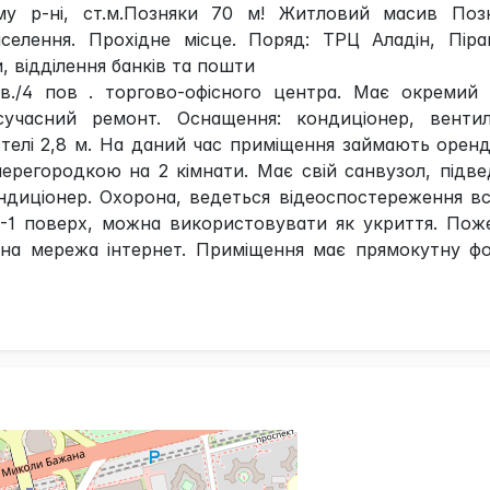
 р-ні, ст.м.Позняки 70 м! Житловий масив Позн
селення. Прохідне місце. Поряд: ТРЦ Аладін, Пірам
, відділення банків та пошти
./4 пов . торгово-офісного центра. Має окремий в
сучасний ремонт. Оснащення: кондиціонер, вентиля
телі 2,8 м. На даний час приміщення займають оренд
ерегородкою на 2 кімнати. Має свій санвузол, підв
ндиціонер. Охорона, ведеться відеоспостереження в
 -1 поверх, можна використовувати як укриття. По
ельна мережа інтернет. Приміщення має прямокутну ф