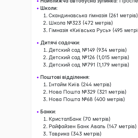
•
Найближча автобусна зупинка:
Проспек
•
Школи:
Скандинавська гімназія (261 метрів)
Школа №323 (472 метрів)
Гімназія «Київська Русь» (495 метрі
•
Дитячі садочки:
Детский сад №149 (934 метрів)
Детский сад №126 (1,015 метрів)
Детский сад №791 (1,179 метрів)
•
Поштові відділення:
Інтайм Київ (244 метрів)
Нова Пошта №329 (321 метрів)
Нова Пошта №68 (400 метрів)
•
Банки:
КристалБанк (70 метрів)
Райфайзен Банк Аваль (147 метрів)
Таврика (343 метрів)