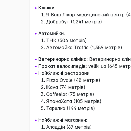
•
Клініки:
Я Ваш Лікар медицинский центр (4
Добробут (1,241 метрів)
•
Автомийки:
ТНК (504 метрів)
Автомойка Traffic (1,389 метрів)
•
Ветеринарна клініка:
Ветеринарна кліні
•
Прокат велосипедів:
veliki.ua (645 метр
•
Найближчі ресторани:
Pizza Ovale (48 метрів)
iKava (74 метрів)
Coffeelat (75 метрів)
ЯпонаХата (105 метрів)
Тарелка (144 метрів)
•
Найближчі магазини:
Аладдін (69 метрів)