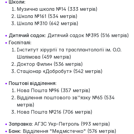
•
Школи:
Музична школа №14 (333 метрів)
Школа №161 (534 метрів)
Школа №310 (642 метрів)
•
Дитячий садок:
Дитячий садок №395 (516 метрів)
•
Госпіталі:
Інститут хірургії та трасплантології ім. О.О.
Шалімова (459 метрів)
Доктор Филин (536 метрів)
Стаціонар «Добробут» (542 метрів)
•
Поштові відділення:
Нова Пошта №96 (357 метрів)
Відділення поштового зв''язку №65 (534
метрів)
Нова Пошта №216 (706 метрів)
•
Заправка:
АГЗС Укр-Петроль (993 метрів)
•
Банк:
Відділення "Медмістечко" (576 метрів)