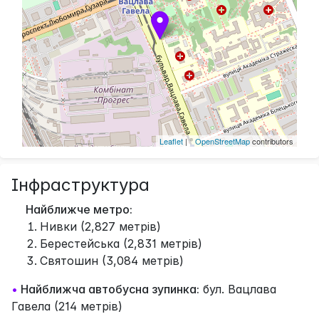
Leaflet
| ©
OpenStreetMap
contributors
Інфраструктура
Найближче метро:
Нивки (2,827 метрів)
Берестейська (2,831 метрів)
Святошин (3,084 метрів)
•
Найближча автобусна зупинка:
бул. Вацлава
Гавела (214 метрів)