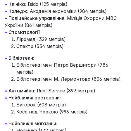
•
Клініка:
Isida (125 метрів)
•
Коледж:
Академія економіки (984 метрів)
•
Поліцейське управління:
Міліція Охорони МВС
України (861 метрів)
•
Стоматології:
Лірамед (329 метрів)
Спектр (534 метрів)
•
Бібліотеки:
Бібліотека імені Петра Вершигори (786
метрів)
Бібліотека імені М. Лермонтова (806 метрів)
•
Автомийка:
Real Service (893 метрів)
•
Найближчі ресторани:
Бугорок (608 метрів)
Коса над Чаркою (996 метрів)
•
Найближчі магазини:
Новинка (172 метрів)