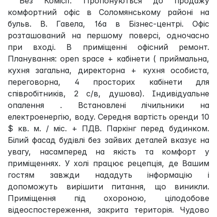
Без Комісії. Пропонуються до продажу
комфортний офіс в Соломянському районі на
бульв. В. Гавела, 16а в Бізнес-центрі. Офіс
розташований на першому поверсі, одночасно
при вході. В приміщенні офісний ремонт.
Планування: open space + кабінети ( приймальна,
кухня загальна, директорна + кухня особиста,
переговорна, 4 просторих кабінети для
співробітників, 2 с/в, душова). Індивідуальне
опалення . Встановлені лічильники на
електроенергію, воду. Середня вартість оренди 10
$ кв. м. / міс. + ПДВ. Паркінг перед будинком.
Білий фасад будівлі без зайвих деталей вказує на
увагу, насамперед на якість та комфорт у
приміщеннях. У холі працює рецепція, де Вашим
гостям завжди нададуть інформацію і
допоможуть вирішити питання, що виникли.
Приміщення під охороною, цілодобове
відеоспостереження, закрита територія. Чудово