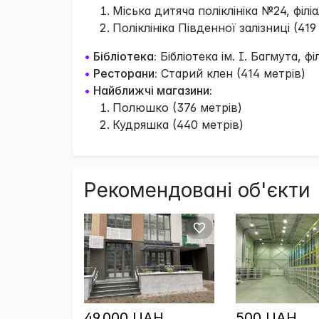
Міська дитяча поліклініка №24, філіа
Поліклініка Південної залізниці (419
•
Бібліотека:
Бібліотека ім. І. Багмута, ф
•
Ресторани:
Старий клен (414 метрів)
•
Найближчі магазини:
Полюшко (376 метрів)
Кудряшка (440 метрів)
Рекомендовані об'єкти
49,000 UAH
500 UAH