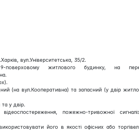
арків, вул.Університетська, 35/2.
-поверховому житлового будинку, на пере
на.
х).
ий (на вул.Кооперативна) та запасний (у двір житл
та у двір.
відеоспостереження, пожежно-тривожної сигналіза
икористовувати його в якості офісних або торгіве