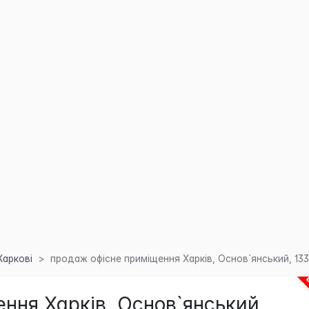
Харкові
продаж офісне приміщення Харків, Основ`янський, 13
ння Харків, Основ`янський,