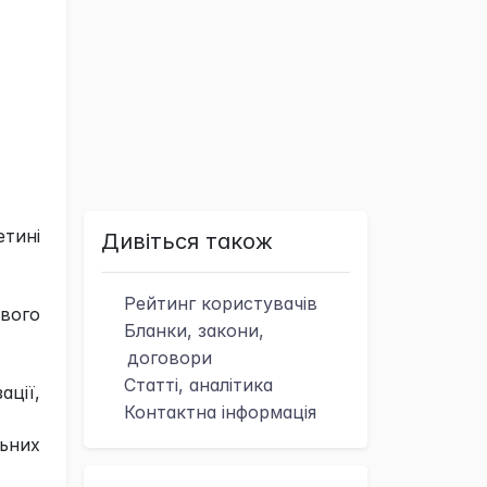
тині
Дивіться також
Рейтинг
користувачів
ового
Бланки, закони,
договори
Статті, аналітика
ції,
Контактна
інформація
льних