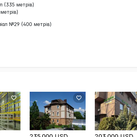
л (335 метрів)
 метрів)
іліал №29 (400 метрів)
235,000 USD
203,000 USD