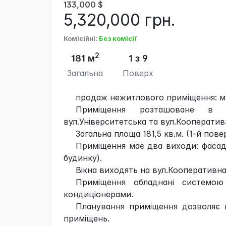
133,000
$
5,320,000
грн.
Комісійні
:
Без комісії
2
181 м
1 з 9
Загальна
Поверх
продаж нежитлового приміщення: м.Х
Приміщення розташоване в 9
вул.Університетська та вул.Кооператив
Загальна площа 181,5 кв.м. (1-й повер
Приміщення має два виходи: фасадн
будинку).
Вікна виходять на вул.Кооперативна 
Приміщення обладнані системою 
кондиціонерами.
Планування приміщення дозволяє в
приміщень.