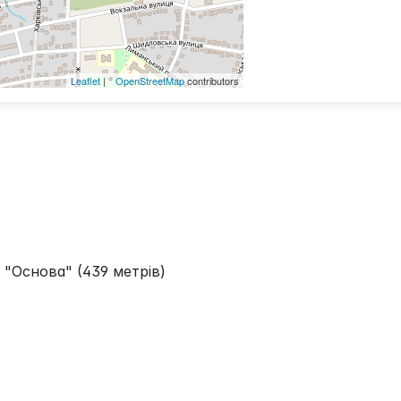
Leaflet
| ©
OpenStreetMap
contributors
 "Основа" (439 метрів)