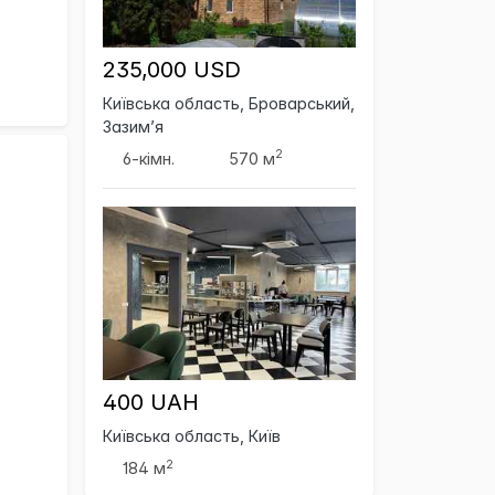
235,000 USD
Київська область, Броварський,
Зазим’я
2
6-кімн.
570 м
400 UAH
Київська область, Київ
2
184 м