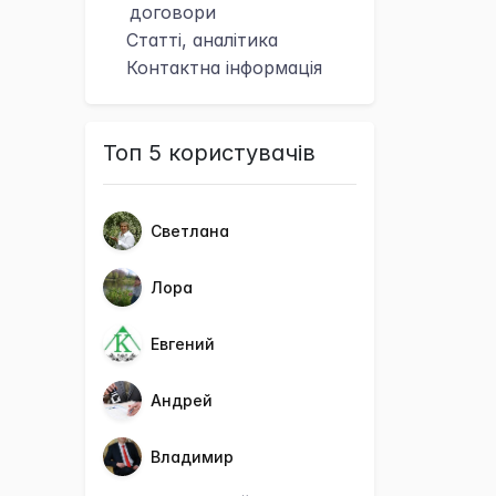
договори
Статті, аналітика
Контактна
інформація
Топ 5 користувачів
Светлана
Лора
Евгений
Андрей
Владимир