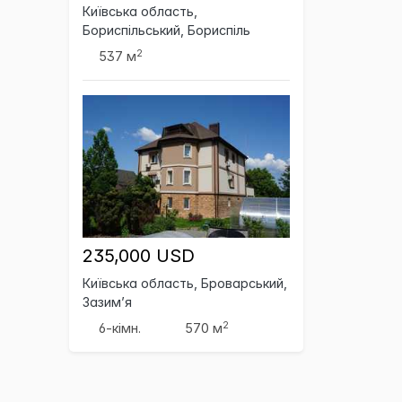
Київська область,
Бориспільський, Бориспіль
2
537 м
235,000 USD
Київська область, Броварський,
Зазим’я
2
6-кімн.
570 м