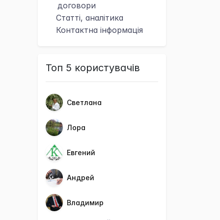
договори
Статті, аналітика
Контактна
інформація
Топ 5 користувачів
Светлана
Лора
Евгений
Андрей
Владимир