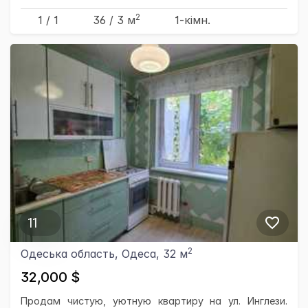
2
1 / 1
36
/ 3
м
1-кімн.
11
2
Одеська область, Одеса, 32 м
32,000 $
Продам чистую, уютную квартиру на ул. Инглези.