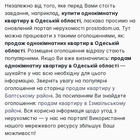
Незалежно від того, яке перед Вами стоїть
завдання, наприклад,
купити однокімнатну
квартиру в Одеській області
, ласкаво просимо на
оновлений портал нерухомості prostodom.ua. Тут
можна працювати з такими оголошеннями, як:
продаж однокімнатних квартир в Одеській
області
. Розміщені оголошення відразу стають
популярними. Якщо Ви вже визначились:
продам
однокімнатну квартиру в Одеській області
—
шукайте у нас всю необхідну для цього
інформацію. Зверніть увагу на популярні
оголошення на сторінці
продам квартиру у
Балтському районі
. За посиланням Ви знайдете
оголошення:
продам квартиру в Ізмаїльському
районі
. Вся корисна інформація щодо угод з
нерухомістю — у нас на порталі! Використання
нашого мережевого ресурсу збільшує Ваші
можливості!