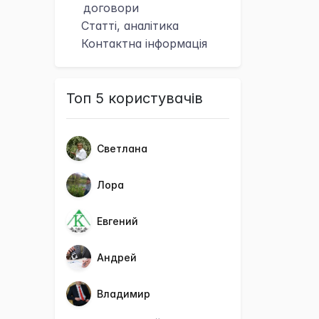
договори
Статті, аналітика
Контактна
інформація
Топ 5 користувачів
Светлана
Лора
Евгений
Андрей
Владимир