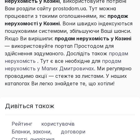
нерухомість у Козині
, використовуйте потрібні
Вам розділи сайту prostodom.ua. Тут можна
працювати з такими оголошеннями, як:
продаж
нерухомості у Козині
. Вони швидко індексуються
пошуковими системами, збільшуючи Ваші шанси.
Якщо Ви вирішили:
продам нерухомість у Козині
— використовуйте портал
Простодом
для
здійснення задуманого. Дослідіть також
продам
нерухомість
. Тут є все необхідне для
продам
нерухомість у Малих Дмитровичах
. Ми регулярно
проводимо акції — стежте за листами. У наших
каталогах Ви легко знайдете те, що хотіли!
Дивіться також
Рейтинг
користувачів
Бланки, закони,
договори
Статті, аналітика