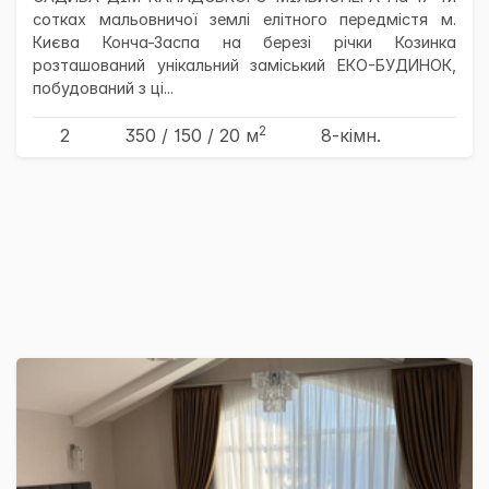
сотках мальовничої землі елітного передмістя м.
Києва Конча-Заспа на березі річки Козинка
розташований унікальний заміський ЕКО-БУДИНОК,
побудований з ці...
2
2
350
/ 150
/ 20
м
8-кімн.