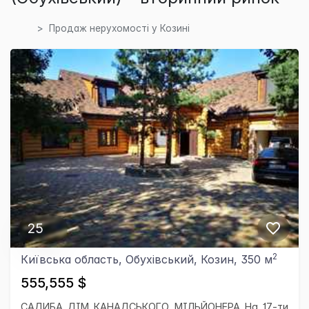
Продаж нерухомості у Козині
25
2
Київська область, Обухівський, Козин, 350 м
555,555 $
САДИБА ДІМ КАНАДСЬКОГО МІЛЬЙОНЕРА На 17-ти