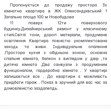
Пропонується до продажу простора 3х
кімнатна квартира в ЖК Олександрівський 1
Загальна площа 100 м Новобудова
11 поверх 12ти поверхового
будинку.Дизайнерський ремонт у класичному
стилі.Світлі тони, дорогі матеріали, продумане
освітлення Квартира повністю укомплектована
заходь та живи. Індивідуальне опалення
.Простора кухня з обідньою зоною, основна
спальня кімната, балкон з виглядом у двір ,та
дитяча кімната .Два санвузли з продуманим
функціоналом, гардеробна кімната . У квартирі
залишається все . До квартири є можливість
придбати гараж . Показ в зручний для вас час за
домовленістю заздалегідь.