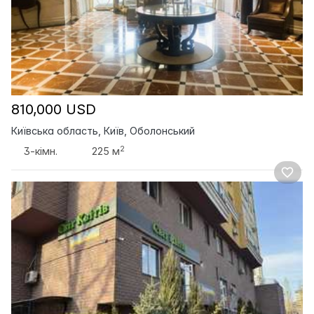
810,000 USD
Київська область, Київ, Оболонський
2
3-кімн.
225 м