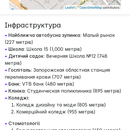
Leaflet
| ©
OpenStreetMap
contributors
Інфраструктура
•
Найближча автобусна зупинка:
Малый рынок
(227 метрів)
•
Школа:
Школа 15 (1,000 метрів)
•
Дитячий садок:
Вечерняя Школа №12 (748
метрів)
•
Госпіталь:
Запорожская областная станция
переливания крови (707 метрів)
•
Банк:
VTB банк (480 метрів)
•
Клініка:
Студенческая поликлиника (895 метрів)
•
Коледжі:
Коледж дизайну та моди (805 метрів)
Комерційний коледж (955 метрів)
•
Стоматології: