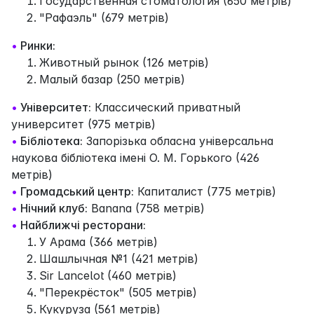
Государственная стоматология (650 метрів)
"Рафаэль" (679 метрів)
•
Ринки:
Животный рынок (126 метрів)
Малый базар (250 метрів)
•
Університет:
Классический приватный
университет (975 метрів)
•
Бібліотека:
Запорізька обласна універсальна
наукова бібліотека імені О. М. Горького (426
метрів)
•
Громадський центр:
Капиталист (775 метрів)
•
Нічний клуб:
Banana (758 метрів)
•
Найближчі ресторани:
У Арама (366 метрів)
Шашлычная №1 (421 метрів)
Sir Lancelot (460 метрів)
"Перекрёсток" (505 метрів)
Кукуруза (561 метрів)