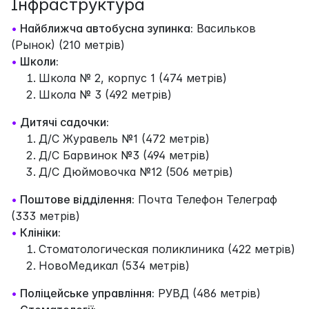
Інфраструктура
•
Найближча автобусна зупинка:
Васильков
(Рынок) (210 метрів)
•
Школи:
Школа № 2, корпус 1 (474 метрів)
Школа № 3 (492 метрів)
•
Дитячі садочки:
Д/С Журавель №1 (472 метрів)
Д/С Барвинок №3 (494 метрів)
Д/С Дюймовочка №12 (506 метрів)
•
Поштове відділення:
Почта Телефон Телеграф
(333 метрів)
•
Клініки:
Стоматологическая поликлиника (422 метрів)
НовоМедикал (534 метрів)
•
Поліцейське управління:
РУВД (486 метрів)