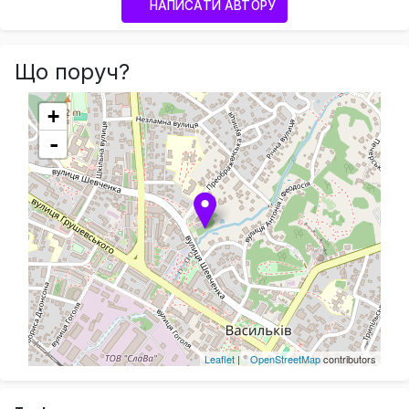
НАПИСАТИ АВТОРУ
Що поруч?
+
-
Leaflet
| ©
OpenStreetMap
contributors