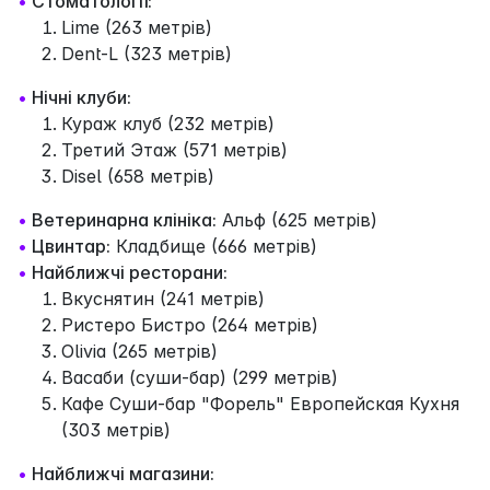
•
Стоматології:
Lime (263 метрів)
Dent-L (323 метрів)
•
Нічні клуби:
Кураж клуб (232 метрів)
Третий Этаж (571 метрів)
Disel (658 метрів)
•
Ветеринарна клініка:
Альф (625 метрів)
•
Цвинтар:
Кладбище (666 метрів)
•
Найближчі ресторани:
Вкуснятин (241 метрів)
Ристеро Бистро (264 метрів)
Olivia (265 метрів)
Васаби (суши-бар) (299 метрів)
Кафе Суши-бар "Форель" Европейская Кухня
(303 метрів)
•
Найближчі магазини: