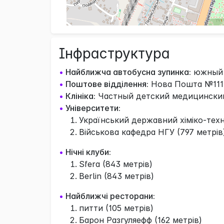
Інфраструктура
•
Найближча автобусна зупинка:
южный в
•
Поштове відділення:
Нова Пошта №111 
•
Клініка:
Частный детский медицинский 
•
Університети:
Український державний хіміко-техн
Військова кафедра НГУ (797 метрів
•
Нічні клуби:
Sfera (843 метрів)
Berlin (843 метрів)
•
Найближчі ресторани:
питти (105 метрів)
Барон Разгуляефф (162 метрів)