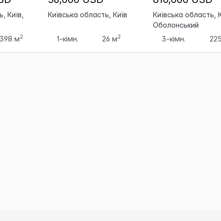
, Київ,
Київська область, Київ
Київська область, К
Оболонський
2
2
398 м
1-кімн.
26 м
3-кімн.
22