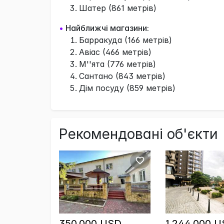
Шатер (861 метрів)
•
Найближчі магазини:
Барракуда (166 метрів)
Авіас (466 метрів)
М''ята (776 метрів)
Сантано (843 метрів)
Дім посуду (859 метрів)
Рекомендовані об'єкти
350,000 USD
1,244,000 