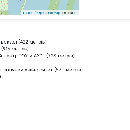
Leaflet
| ©
OpenStreetMap
contributors
окзал (422 метрів)
(916 метрів)
центр "ОХ и АХ"" (728 метрів)
ологічний університет (570 метрів)
)