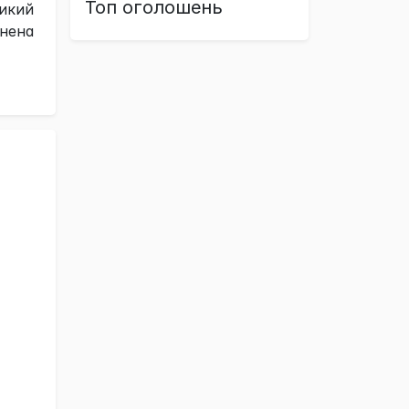
Топ оголошень
ликий
инена