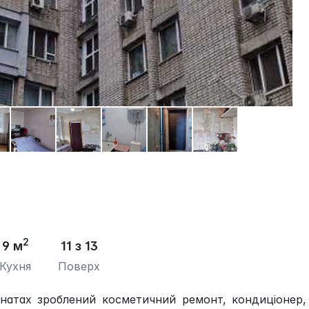
2
9 м
11 з 13
Кухня
Поверх
мнатах зроблений косметичний ремонт, кондиціонер,