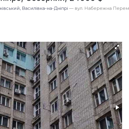
івський, Василівка-на-Дніпрі
— вул. Набережна Перем