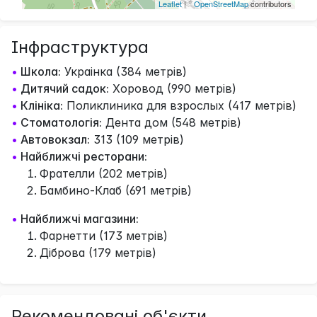
Leaflet
| ©
OpenStreetMap
contributors
Інфраструктура
•
Школа:
Украінка (384 метрів)
•
Дитячий садок:
Хоровод (990 метрів)
•
Клініка:
Поликлиника для взрослых (417 метрів)
•
Стоматологія:
Дента дом (548 метрів)
•
Автовокзал:
313 (109 метрів)
•
Найближчі ресторани:
Фрателли (202 метрів)
Бамбино-Клаб (691 метрів)
•
Найближчі магазини:
Фарнетти (173 метрів)
Діброва (179 метрів)
Рекомендовані об'єкти