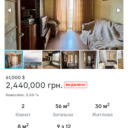
61,000
$
2,440,000
грн.
Комісійні
: 3.00 %
2
2
2
56 м
30 м
Кімнат
Загальна
Житлова
2
8 м
9 з 12