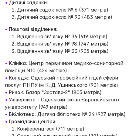
•
Дитячі садочки:
Дитячий садок-ясла № 6 (371 метрів)
Дитячий садок-ясла № 93 (483 метрів)
•
Поштові відділення:
Відділення зв''язку № 36 (619 метрів)
Відділення зв''язку № 98 (747 метрів)
Відділення зв''язку № 33 (935 метрів)
•
Клініка:
Центр первичной медико-санитарной
помощи N10 (424 метрів)
•
Коледж:
Одеський професійний ліцей сфери
послуг ПНПУ ім К. Д. Ушинського (931 метрів)
•
Ринок:
Базар "Застава-2" (805 метрів)
•
Університет:
Одеський філіал Європейського
університету (949 метрів)
•
Бібліотека:
Дитяча бібліотека № 24 (927 метрів)
•
Громадські центри:
Конференц-зал (711 метрів)
Одеський культурний центр (791 метрів)