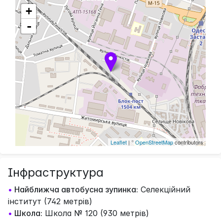
+
-
Leaflet
| ©
OpenStreetMap
contributors
Інфраструктура
•
Найближча автобусна зупинка:
Селекційний
інститут (742 метрів)
•
Школа:
Школа № 120 (930 метрів)