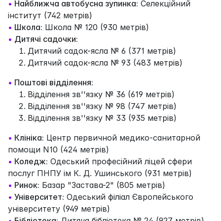
•
Найближча автобусна зупинка:
Селекційний
інститут (742 метрів)
•
Школа:
Школа № 120 (930 метрів)
•
Дитячі садочки:
Дитячий садок-ясла № 6 (371 метрів)
Дитячий садок-ясла № 93 (483 метрів)
•
Поштові відділення:
Відділення зв''язку № 36 (619 метрів)
Відділення зв''язку № 98 (747 метрів)
Відділення зв''язку № 33 (935 метрів)
•
Клініка:
Центр первичной медико-санитарной
помощи N10 (424 метрів)
•
Коледж:
Одеський професійний ліцей сфери
послуг ПНПУ ім К. Д. Ушинського (931 метрів)
•
Ринок:
Базар "Застава-2" (805 метрів)
•
Університет:
Одеський філіал Європейського
університету (949 метрів)
•
Бібліотека:
Дитяча бібліотека № 24 (927 метрів)