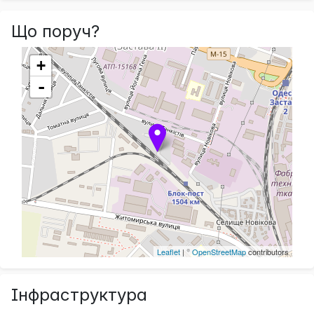
Що поруч?
+
-
Leaflet
| ©
OpenStreetMap
contributors
Інфраструктура