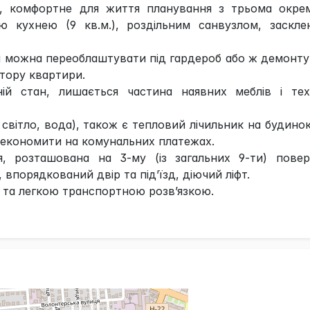
., комфортне для життя планування з трьома окре
кою кухнею (9 кв.м.), роздільним санвузлом, заскл
 які можна переоблаштувати під гардероб або ж демонт
тору квартири.
ій стан, лишається частина наявних меблів і техн
з, світло, вода), також є тепловий лічильник на будино
 економити на комунальних платежах.
, розташована на 3-му (із загальних 9-ти) поверс
впорядкований двір та під’їзд, діючий ліфт.
 та легкою транспортною розв’язкою.