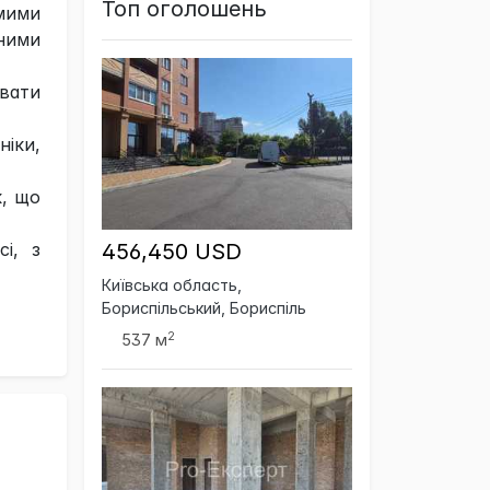
Топ оголошень
мими
еними
увати
іки,
к, що
і, з
456,450 USD
Київська область,
Бориспільський, Бориспіль
2
537 м