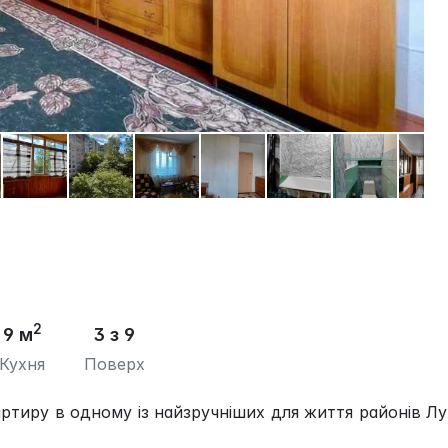
2
9 м
3 з 9
Кухня
Поверх
тиру в одному із найзручніших для життя районів Л