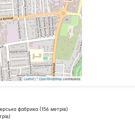
Leaflet
| ©
OpenStreetMap
contributors
рська фабрика (156 метрів)
рів)