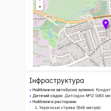
-
Інфраструктура
•
Найближча автобусна зупинка:
Кондите
•
Дитячий садок:
Дитсадок №12 (680 мет
•
Найближчі ресторани:
Українські страви (868 метрів)