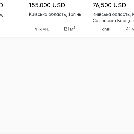
D
155,000 USD
76,500 USD
ь,
Київська область, Ірпінь
Київська область, К
Софіївська Борщаг
2
4-кімн.
121 м
1-кімн.
41 