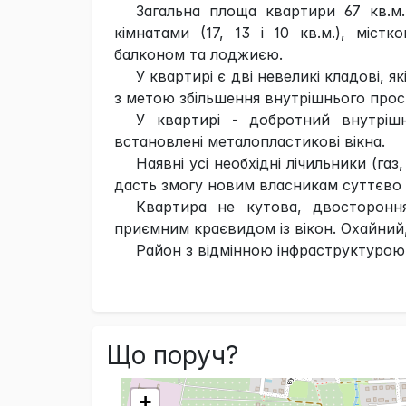
Загальна площа квартири 67 кв.м
кімнатами (17, 13 і 10 кв.м.), міст
балконом та лоджиєю.
У квартирі є дві невеликі кладові,
з метою збільшення внутрішнього прос
У квартирі - добротний внутрішн
встановлені металопластикові вікна.
Наявні усі необхідні лічильники (га
дасть змогу новим власникам суттєво
Квартира не кутова, двостороння
приємним краєвидом із вікон. Охайний, 
Район з відмінною інфраструктурою
Що поруч?
+