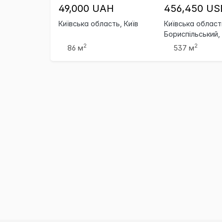
49,000 UAH
456,450 US
Київська область, Київ
Київська област
Бориспільський,
Бориспіль
2
2
86 м
537 м