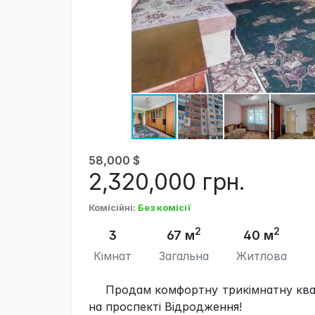
58,000
$
2,320,000
грн.
Комісійні
:
Без комісії
2
2
3
67 м
40 м
Кімнат
Загальна
Житлова
Продам комфортну трикімнатну квар
на проспекті Відродження!