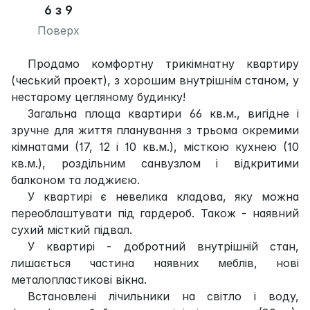
6 з 9
Поверх
Продамо комфортну трикімнатну квартиру
(чеський проект), з хорошим внутрішнім станом, у
нестарому цегляному будинку!
Загальна площа квартири 66 кв.м., вигідне і
зручне для життя планування з трьома окремими
кімнатами (17, 12 і 10 кв.м.), місткою кухнею (10
кв.м.), роздільним санвузлом і відкритими
балконом та лоджиєю.
У квартирі є невелика кладова, яку можна
переоблаштувати під гардероб. Також - наявний
сухий місткий підвал.
У квартирі - добротний внутрішній стан,
лишається частина наявних меблів, нові
металопластикові вікна.
Встановлені лічильники на світло і воду,