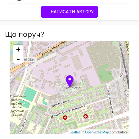
НАПИСАТИ АВТОРУ
Що поруч?
+
-
Leaflet
| ©
OpenStreetMap
contributors