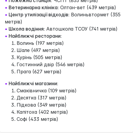
•
Пожежна станція:
ЧСПТ (855 метрів)
•
Ветеринарна клініка:
Олтан-вет (439 метрів)
•
Центр утилізації відходів:
Волиньвтормет (355
метрів)
•
Школа водіння:
Автошкола ТСОУ (741 метрів)
•
Найближчі ресторани:
Волинь (197 метрів)
Шале (497 метрів)
Курінь (505 метрів)
Гостинний двір (546 метрів)
Прага (627 метрів)
•
Найближчі магазини:
Смаківничка (109 метрів)
Десятка (317 метрів)
Підкова (349 метрів)
Капітоха (402 метрів)
Софі (433 метрів)