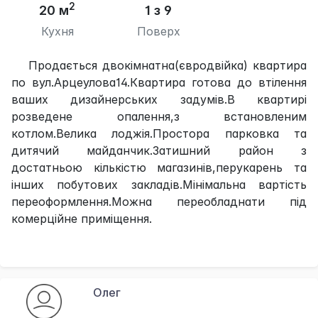
2
20 м
1 з 9
Кухня
Поверх
Продається двокімнатна(євродвійка) квартира
по вул.Арцеулова14.Квартира готова до втілення
ваших дизайнерських задумів.В квартирі
розведене опалення,з встановленим
котлом.Велика лоджія.Простора парковка та
дитячий майданчик.Затишний район з
достатньою кількістю магазинів,перукарень та
інших побутових закладів.Мінімальна вартість
переоформлення.Можна переобладнати під
комерційне приміщення.
Олег