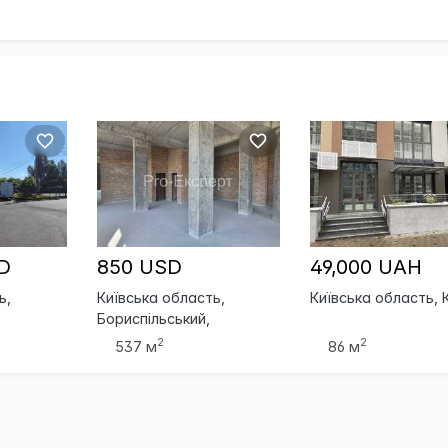
D
850 USD
49,000 UAH
ь,
Київська область,
Київська область, 
Бориспільський,
Бориспіль
2
2
537 м
86 м