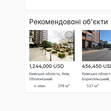
Рекомендовані об'єкти
1,244,000 USD
456,450 US
Київська область, Київ,
Київська област
Оболонський
Бориспільський,
Бориспіль
2
2
4-кімн.
398 м
537 м