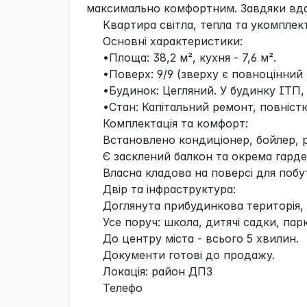
максимально комфортним. Завдяки вд
Квартира світла, тепла та укомплек
​Основні характеристики:
•​Площа: 38,2 м², кухня - 7,6 м².
•​Поверх: 9/9 (зверху є повноцінний
•​Будинок: Цегляний. У будинку ІТП,
•​Стан: Капітальний ремонт, повніст
Комплектація та комфорт:
​Встановлено кондиціонер, бойлер, 
Є засклений балкон та окрема гарде
Власна кладова на поверсі для побу
​Двір та інфраструктура:
​Доглянута прибудинкова територія,
​Усе поруч: школа, дитячі садки, па
​До центру міста - всього 5 хвилин.
​Документи готові до продажу.
Локація: район ДПЗ
​Телефо