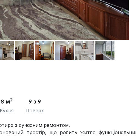
2
8 м
9 з 9
Кухня
Поверх
ртира з сучасним ремонтом.
онований простір, що робить житло функціональни