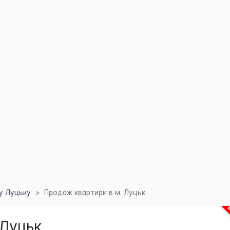
у Луцьку
Продаж квартири в м. Луцьк
 Луцьк