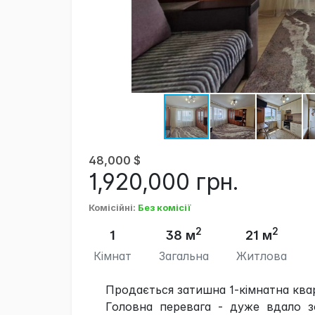
48,000
$
1,920,000
грн.
Комісійні
:
Без комісії
2
2
1
38 м
21 м
Кімнат
Загальна
Житлова
Продається затишна 1-кімнатна ква
Головна перевага - дуже вдало з