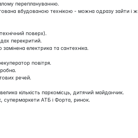
алому переплануванню.
тована вбудованою технікою - можна одразу зайти і ж
 технічний поверх).
 дах перекритий.
ю замінена електрика та сантехніка.
рекуператор повітря.
робна.
тових речей.
 велика кількість паркомісць, дитячий майданчик.
рк, супермаркети АТБ і Форта, ринок.