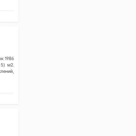
к 1986
 5) м2.
клений,