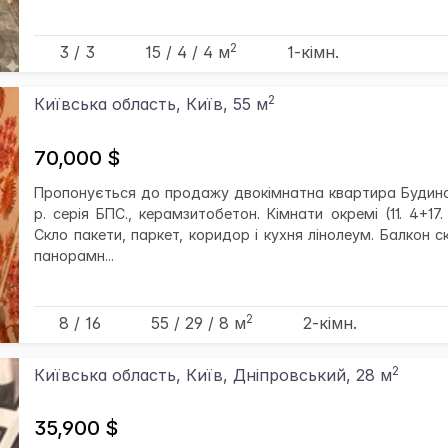
2
3 / 3
15
/ 4
/ 4
м
1-кімн.
2
Київська область, Київ, 55 м
70,000 $
Пропонується до продажу двокімнатна квартира Будино
р. серія БПС., керамзитобетон. Кімнати окремі (11. 4+17.
Скло пакети, паркет, коридор і кухня лінолеум. Балкон с
панорамн...
2
8 / 16
55
/ 29
/ 8
м
2-кімн.
2
Київська область, Київ, Дніпровський, 28 м
35,900 $