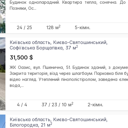
Будинок однопарадний. Квартира тепла, сонячна. До
Позняки, Ос...
2
24 / 25
128 м
5-кімн.
Київська область, Києво-Святошинський,
2
Софіївська Борщагівка, 37 м
31,500 $
ЖК Оазис, вул. Пшенична, 51. Будинок зданий, з докуме
Закрита територія, вїзд через шлагбаум. Парковка біля б
відео нагляд. Утеплений пінополістіролом, заведена єле
вода,...
2
4 / 4
37
/ 23
/ 10
м
2-кімн.
Київська область, Києво-Святошинський,
2
Білогородка, 21 м