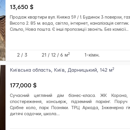
13,650 $
Продаж квартири вул. Княжа 59 / 1. Будинок 3 поверхи, га
Висота 2. 85 м. вода, світло, інтернет, каналізація септик
Сільпо, Нова пошта. Є інші пропозиції звоніть. Без комісії...
2
2 / 3
21
/ 12
/ 6
м
1-кімн.
2
Київська область, Київ, Дарницький, 142 м
177,000 $
Сучасний цегляний дім бізнес-класа. ЖК Корона,
спостереження, консьерж, підземний паркінг. Поруч
Срібне коло, парк Позняки. ТРЦ Аркада, Інженерна гім
дитячі садочки, школа....