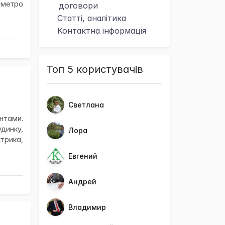
 метро
договори
Статті, аналітика
Контактна
інформація
Топ 5 користувачів
Светлана
нтами.
удинку,
Лора
ктрика,
Евгений
Андрей
Владимир