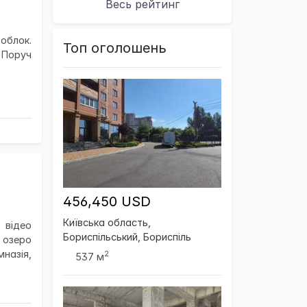
Весь рейтинг
зоблок.
Топ оголошень
. Поруч
456,450 USD
Київська область,
 відео
Бориспільський, Бориспіль
 озеро
назія,
2
537 м