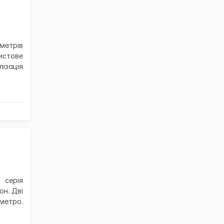
метрів
истове
ізація
 серія
он. Дві
метро.