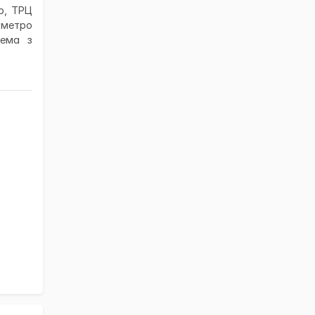
р, ТРЦ
 метро
рема з