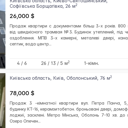
Київська область, Києво-Святошинський,
2
Софіївська Борщагівка, 26 м
26,000 $
Продаж квартири с документами більш 3-х років. 800 
від швидкісного трамвая №3. Будинок утеплений, під ч
оздоблення. МПВ 3-х камерні, металеві двері, канал
септик, вода центр...
2
4 / 6
26
/ 13
/ 5
м
1-кімн.
2
Київська область, Київ, Оболонський, 76 м
78,000 $
Продаж 3 -кімнатної квартири вул. Петра Панча, 5,
будинку КТ-16, керамзитобетон. броньовані двері, домоф
лоджиї, засклені. Метро Мінська, Оболонь 7-10 хв. до 
Озеро Опечен...