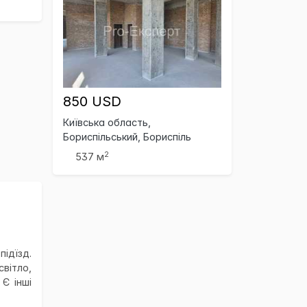
850 USD
Київська область,
Бориспільський, Бориспіль
2
537 м
ідїзд.
вітло,
 Є інші