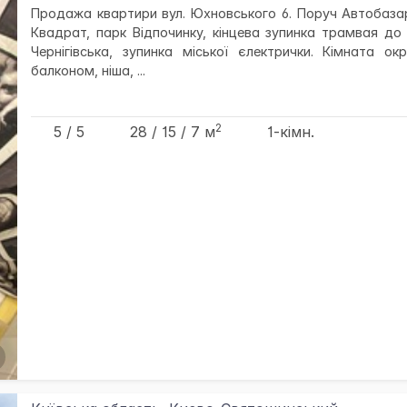
Продажа квартири вул. Юхновського 6. Поруч Автобаза
Квадрат, парк Відпочинку, кінцева зупинка трамвая до
Чернігівська, зупинка міської єлектрички. Кімната ок
балконом, ніша, ...
2
5 / 5
28
/ 15
/ 7
м
1-кімн.