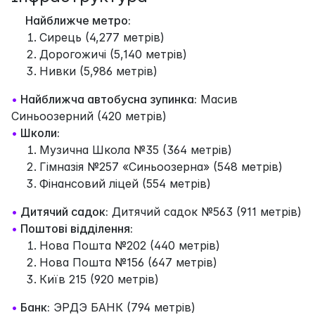
Найближче метро:
Сирець (4,277 метрів)
Дорогожичі (5,140 метрів)
Нивки (5,986 метрів)
•
Найближча автобусна зупинка:
Масив
Синьоозерний (420 метрів)
•
Школи:
Музична Школа №35 (364 метрів)
Гімназія №257 «Синьоозерна» (548 метрів)
Фінансовий ліцей (554 метрів)
•
Дитячий садок:
Дитячий садок №563 (911 метрів)
•
Поштові відділення:
Нова Пошта №202 (440 метрів)
Нова Пошта №156 (647 метрів)
Київ 215 (920 метрів)
•
Банк:
ЭРДЭ БАНК (794 метрів)