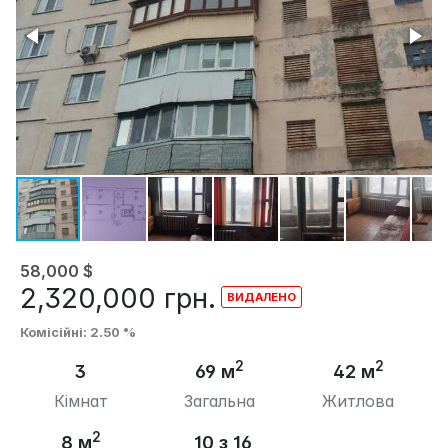
58,000
$
2,320,000
грн.
Комісійні
: 2.50 %
2
2
3
69 м
42 м
Кімнат
Загальна
Житлова
2
8 м
10 з 16