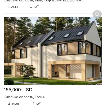
Київська область, Київ, Софіївська Борщагівка
2
1-кімн.
41 м
155,000 USD
Київська область, Ірпінь
2
4-кімн.
121 м