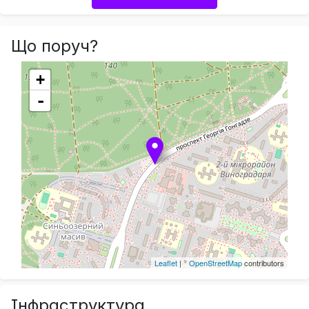
Що поруч?
+
-
Leaflet
| ©
OpenStreetMap
contributors
Інфраструктура