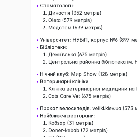
•
Стоматології:
Династія (352 метрів)
Oleta (579 метрів)
Медстом (639 метрів)
•
Університет:
НУБіП, корпус №6 (897 ме
•
Бібліотеки:
Деміївська (675 метрів)
Центральна районна бібліотека ім. 
•
Нічний клуб:
Мир Show (128 метрів)
•
Ветеринарні клініки:
Клініка ветеринарної медицини на В
Cats Care Vet (675 метрів)
•
Прокат велосипедів:
veliki.kiev.ua (573 
•
Найближчі ресторани:
Кобзар (31 метрів)
Doner-kebab (72 метрів)