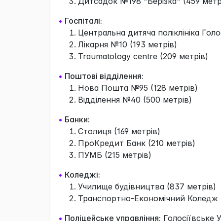
Дитсадок №198 "Берізка" (459 метр
•
Госпіталі:
Центральна дитяча поліклініка Голо
Лікарня №10 (193 метрів)
Traumatology centre (209 метрів)
•
Поштові відділення:
Нова Пошта №95 (128 метрів)
Відділення №40 (500 метрів)
•
Банки:
Столиця (169 метрів)
ПроКредит Банк (210 метрів)
ПУМБ (215 метрів)
•
Коледжі:
Училище будівництва (837 метрів)
Транспортно-Економічний Коледж (
•
Поліцейське управління:
Голосіївське 