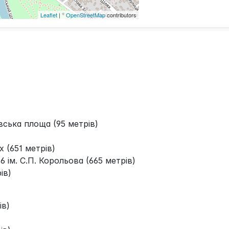
Leaflet
| ©
OpenStreetMap
contributors
вська площа (95 метрів)
 (651 метрів)
 ім. С.П. Корольова (665 метрів)
ів)
ів)