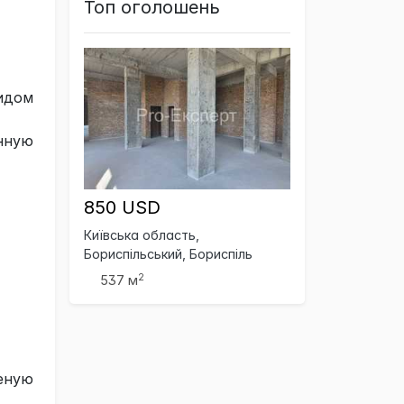
Топ оголошень
видом
нную
850 USD
Київська область,
Бориспільський, Бориспіль
2
537 м
еную