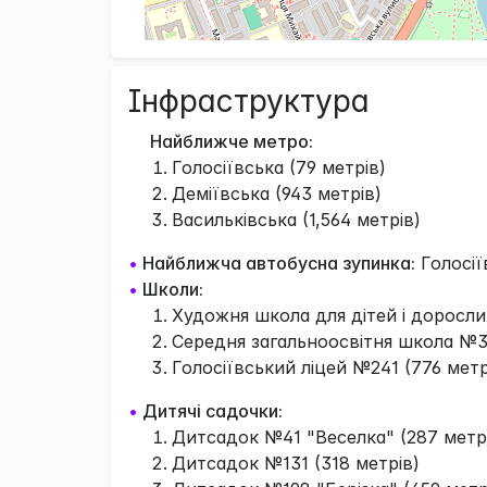
Інфраструктура
Найближче метро:
Голосіївська (79 метрів)
Деміївська (943 метрів)
Васильківська (1,564 метрів)
•
Найближча автобусна зупинка:
Голосії
•
Школи:
Художня школа для дітей і дорослих
Середня загальноосвітня школа №36
Голосіївський ліцей №241 (776 метр
•
Дитячі садочки:
Дитсадок №41 "Веселка" (287 метр
Дитсадок №131 (318 метрів)