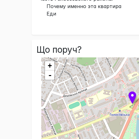
Почему именно эта квартира
Еди
Що поруч?
+
-