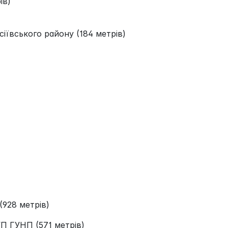
ів)
сіївського району (184 метрів)
928 метрів)
УП ГУНП (571 метрів)