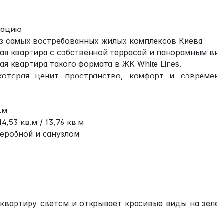
тацию
з самых востребованных жилых комплексов Киева
ая квартира с собственной террасой и панорамным 
я квартира такого формата в ЖК White Lines.
которая ценит пространство, комфорт и совреме
.м
4,53 кв.м / 13,76 кв.м
деробной и санузлом
 квартиру светом и открывает красивые виды на зел