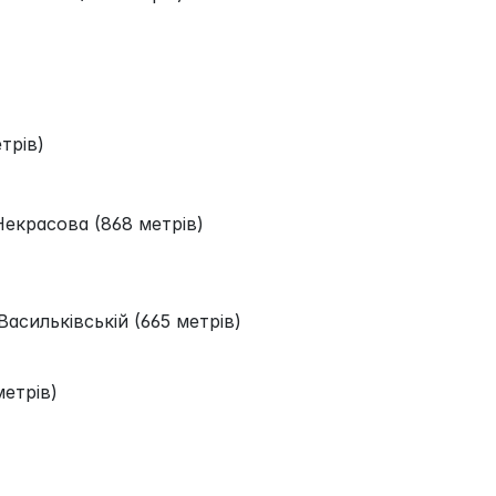
трів)
Некрасова (868 метрів)
асильківській (665 метрів)
метрів)