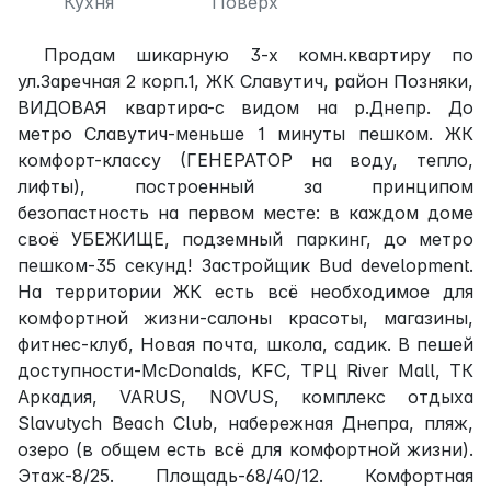
Кухня
Поверх
Продам шикарную 3-х комн.квартиру по
ул.Заречная 2 корп.1, ЖК Славутич, район Позняки,
ВИДОВАЯ квартира-с видом на р.Днепр. До
метро Славутич-меньше 1 минуты пешком. ЖК
комфорт-классу (ГЕНЕРАТОР на воду, тепло,
лифты), построенный за принципом
безопастность на первом месте: в каждом доме
своё УБЕЖИЩЕ, подземный паркинг, до метро
пешком-35 секунд! Застройщик Bud development.
На территории ЖК есть всё необходимое для
комфортной жизни-салоны красоты, магазины,
фитнес-клуб, Новая почта, школа, садик. В пешей
доступности-McDonalds, KFC, ТРЦ River Mall, ТК
Аркадия, VARUS, NOVUS, комплекс отдыха
Slavutych Beach Club, набережная Днепра, пляж,
озеро (в общем есть всё для комфортной жизни).
Этаж-8/25. Площадь-68/40/12. Комфортная