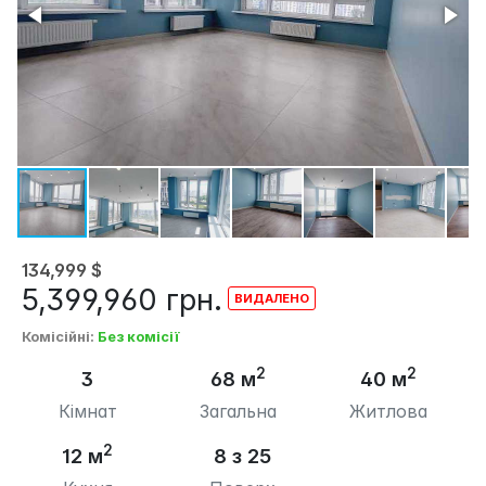
134,999
$
5,399,960
грн.
Комісійні
:
Без комісії
2
2
3
68 м
40 м
Кімнат
Загальна
Житлова
2
12 м
8 з 25