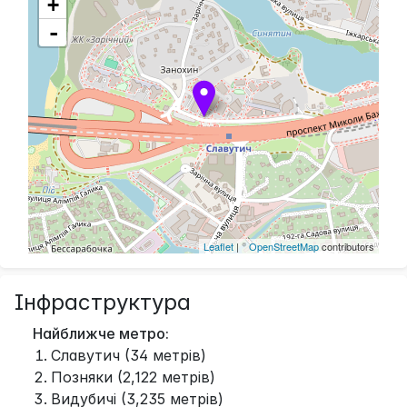
+
-
Leaflet
| ©
OpenStreetMap
contributors
Інфраструктура
Найближче метро:
Славутич (34 метрів)
Позняки (2,122 метрів)
Видубичі (3,235 метрів)