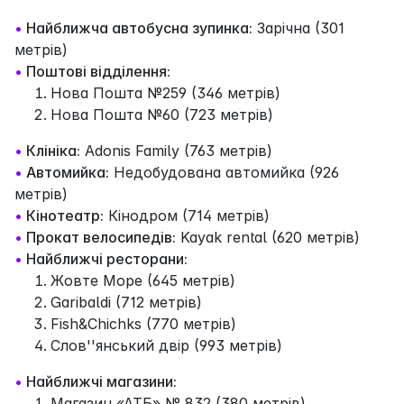
•
Найближча автобусна зупинка:
Зарічна (301
метрів)
•
Поштові відділення:
Нова Пошта №259 (346 метрів)
Нова Пошта №60 (723 метрів)
•
Клініка:
Adonis Family (763 метрів)
•
Автомийка:
Недобудована автомийка (926
метрів)
•
Кінотеатр:
Кінодром (714 метрів)
•
Прокат велосипедів:
Kayak rental (620 метрів)
•
Найближчі ресторани:
Жовте Море (645 метрів)
Garibaldi (712 метрів)
Fish&Chichks (770 метрів)
Слов''янський двір (993 метрів)
•
Найближчі магазини:
Магазин «АТБ» № 832 (380 метрів)