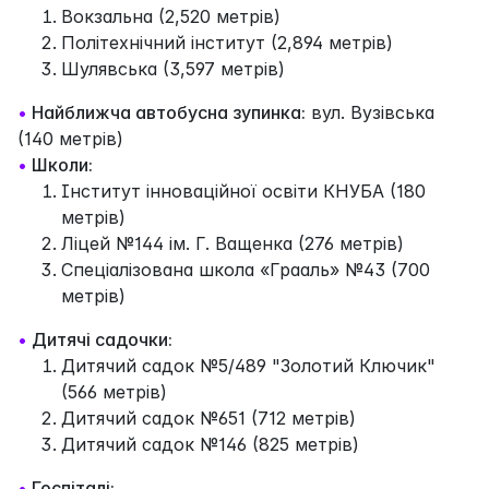
Вокзальна (2,520 метрів)
Політехнічний інститут (2,894 метрів)
Шулявська (3,597 метрів)
•
Найближча автобусна зупинка:
вул. Вузівська
(140 метрів)
•
Школи:
Інститут інноваційної освіти КНУБА (180
метрів)
Ліцей №144 ім. Г. Ващенка (276 метрів)
Спеціалізована школа «Грааль» №43 (700
метрів)
•
Дитячі садочки:
Дитячий садок №5/489 "Золотий Ключик"
(566 метрів)
Дитячий садок №651 (712 метрів)
Дитячий садок №146 (825 метрів)
•
Госпіталі: