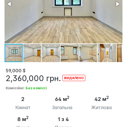
59,000
$
2,360,000
грн.
Комісійні
:
Без комісії
2
2
2
64 м
42 м
Кімнат
Загальна
Житлова
2
8 м
1 з 4