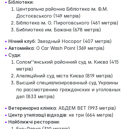
•
Бібліотеки:
Центральна районна Бібліотека ім. Ф.М.
Достоєвського (149 метрів)
Бібліотека ім. О. Пироговського (461 метрів)
Библиотека им. Бажана (678 метрів)
•
Нічний клуб:
Звездный Носорог (407 метрів)
•
Автомийка:
O Car Wash Point (369 метрів)
•
Суди:
Солом''янський районний суд м. Києва (415
метрів)
Апеляційний суд міста Києва (819 метрів)
Высший специализированный суд Украины
по рассмотрению гражданских и уголовных
дел (833 метрів)
•
Ветеринарна клініка:
АБДЕМ ВЕТ (993 метрів)
•
Центр утилізації відходів:
ке три (664 метрів)
•
Найближчі ресторани:
Еко-Лавка (310 метрів)