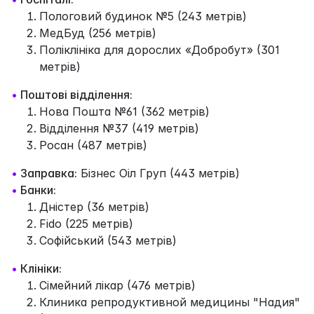
Пологовий будинок №5 (243 метрів)
МедБуд (256 метрів)
Поліклініка для дорослих «Добробут» (301
метрів)
•
Поштові відділення:
Нова Пошта №61 (362 метрів)
Відділення №37 (419 метрів)
Росан (487 метрів)
•
Заправка:
Бізнес Оіл Груп (443 метрів)
•
Банки:
Дністер (36 метрів)
Fido (225 метрів)
Софійський (543 метрів)
•
Клініки:
Сімейний лікар (476 метрів)
Клиника репродуктивной медицины "Надия"