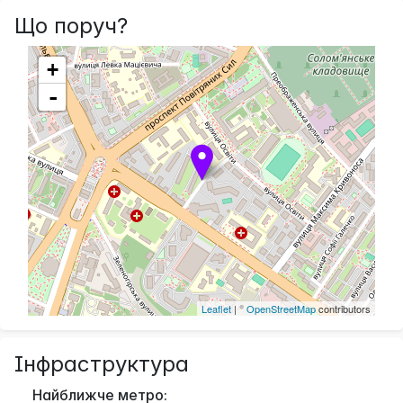
Що поруч?
+
-
Leaflet
| ©
OpenStreetMap
contributors
Інфраструктура
Найближче метро: