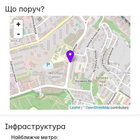
Що поруч?
+
-
Leaflet
| ©
OpenStreetMap
contributors
Інфраструктура
Найближче метро: