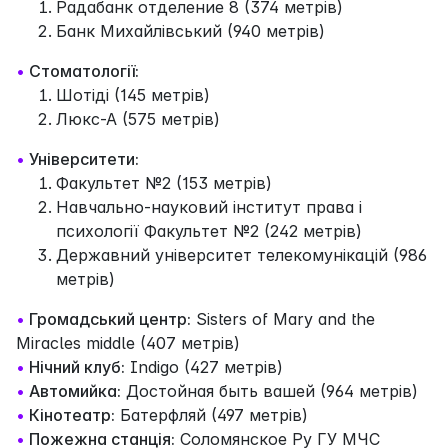
Радабанк отделение 8 (374 метрів)
Банк Михайлівський (940 метрів)
•
Стоматології:
Шотіді (145 метрів)
Люкс-А (575 метрів)
•
Університети:
Факультет №2 (153 метрів)
Навчально-науковий інститут права і
психології Факультет №2 (242 метрів)
Державний університет телекомунікацій (986
метрів)
•
Громадський центр:
Sisters of Mary and the
Miracles middle (407 метрів)
•
Нічний клуб:
Indigo (427 метрів)
•
Автомийка:
Достойная быть вашей (964 метрів)
•
Кінотеатр:
Батерфляй (497 метрів)
•
Пожежна станція:
Соломянское Ру ГУ МЧС