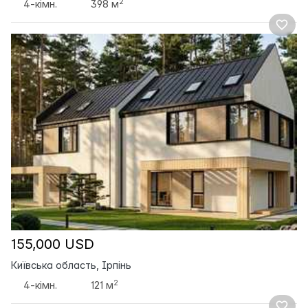
2
4-кімн.
398 м
155,000 USD
Київська область, Ірпінь
2
4-кімн.
121 м