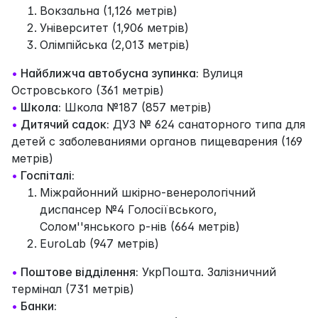
Вокзальна (1,126 метрів)
Університет (1,906 метрів)
Олімпійська (2,013 метрів)
•
Найближча автобусна зупинка:
Вулиця
Островського (361 метрів)
•
Школа:
Школа №187 (857 метрів)
•
Дитячий садок:
ДУЗ № 624 санаторного типа для
детей с заболеваниями органов пищеварения (169
метрів)
•
Госпіталі:
Міжрайонний шкiрно-венерологiчний
диспансер №4 Голосіївського,
Солом''янського р-нів (664 метрів)
EuroLab (947 метрів)
•
Поштове відділення:
УкрПошта. Залізничний
термінал (731 метрів)
•
Банки: