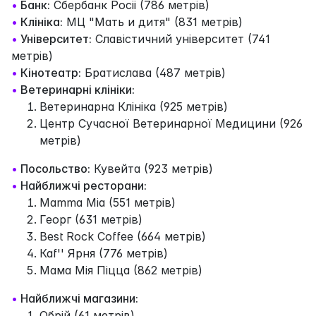
•
Банк:
Сбербанк Росii (786 метрів)
•
Клініка:
МЦ "Мать и дитя" (831 метрів)
•
Університет:
Славістичний університет (741
метрів)
•
Кінотеатр:
Братислава (487 метрів)
•
Ветеринарні клініки:
Ветеринарна Клiнiка (925 метрів)
Центр Сучасної Ветеринарної Медицини (926
метрів)
•
Посольство:
Кувейта (923 метрів)
•
Найближчі ресторани:
Mamma Mia (551 метрів)
Георг (631 метрів)
Best Rock Coffee (664 метрів)
Каf'' Ярня (776 метрів)
Мама Мія Піцца (862 метрів)
•
Найближчі магазини:
Обрій (61 метрів)