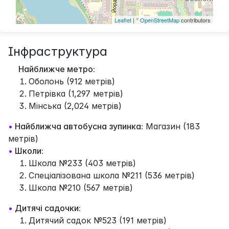
Leaflet
| ©
OpenStreetMap
contributors
Інфраструктура
Найближче метро:
Оболонь (912 метрів)
Петрівка (1,297 метрів)
Мінська (2,024 метрів)
•
Найближча автобусна зупинка:
Магазин (183
метрів)
•
Школи:
Школа №233 (403 метрів)
Спеціалізована школа №211 (536 метрів)
Школа №210 (567 метрів)
•
Дитячі садочки:
Дитячий садок №523 (191 метрів)