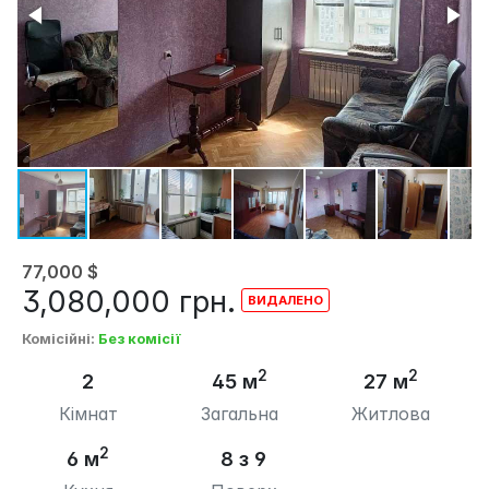
77,000
$
3,080,000
грн.
Комісійні
:
Без комісії
2
2
2
45 м
27 м
Кімнат
Загальна
Житлова
2
6 м
8 з 9