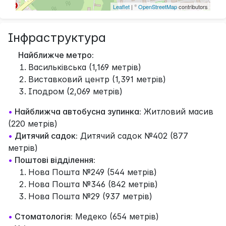
Leaflet
| ©
OpenStreetMap
contributors
Інфраструктура
Найближче метро:
Васильківська (1,169 метрів)
Виставковий центр (1,391 метрів)
Іподром (2,069 метрів)
•
Найближча автобусна зупинка:
Житловий масив
(220 метрів)
•
Дитячий садок:
Дитячий садок №402 (877
метрів)
•
Поштові відділення:
Нова Пошта №249 (544 метрів)
Нова Пошта №346 (842 метрів)
Нова Пошта №29 (937 метрів)
•
Стоматологія:
Медеко (654 метрів)