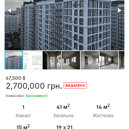
67,500
$
2,700,000
грн.
Комісійні
:
Без комісії
2
2
1
41 м
14 м
Кімнат
Загальна
Житлова
2
15 м
19 з 21