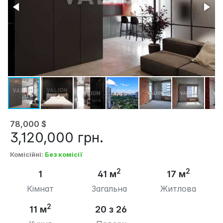
78,000
$
3,120,000
грн.
Комісійні
:
Без комісії
2
2
1
41 м
17 м
Кімнат
Загальна
Житлова
2
11 м
20 з 26