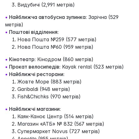
Видубичі (2,991 метрів)
•
Найближча автобусна зупинка:
Зарічна (529
метрів)
•
Поштові відділення:
Нова Пошта №259 (577 метрів)
Нова Пошта №60 (959 метрів)
•
Кінотеатр:
Кінодром (860 метрів)
•
Прокат велосипедів:
Kayak rental (523 метрів)
•
Найближчі ресторани:
Жовте Море (883 метрів)
Garibaldi (948 метрів)
Fish&Chichks (970 метрів)
•
Найближчі магазини:
Каяк-Каноє Центр (514 метрів)
Магазин «АТБ» № 832 (567 метрів)
Супермаркет Novus (727 метрів)
Appetite (955 метрів)