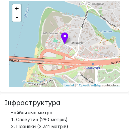
+
-
Leaflet
| ©
OpenStreetMap
contributors
Інфраструктура
Найближче метро:
Славутич (290 метрів)
Позняки (2,311 метрів)