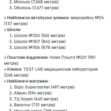
Мінська (7,068 метрів)
Оболонь (7,671 метрів)
•
Найближча автобусна зупинка:
мікрорайон №24
(137 метрів)
•
Школи:
Школа №320 (565 метрів)
Школа №307 (842 метрів)
Школа №306 (878 метрів)
•
Поштове відділення:
Нова Пошта №221 (981
метрів)
•
Клініка:
TEST LAB медицинская лаборатория
(248 метрів)
•
Найближчі магазини:
Silpo Supermarket (497 метрів)
Айрин (594 метрів)
ТЦ Корал (645 метрів)
Велогон (731 метрів)
Ночной киоск (769 метрів)