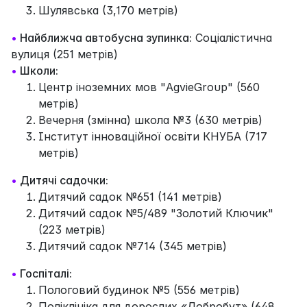
Шулявська (3,170 метрів)
•
Найближча автобусна зупинка:
Соціалістична
вулиця (251 метрів)
•
Школи:
Центр іноземних мов "AgvieGroup" (560
метрів)
Вечерня (змінна) школа №3 (630 метрів)
Інститут інноваційної освіти КНУБА (717
метрів)
•
Дитячі садочки:
Дитячий садок №651 (141 метрів)
Дитячий садок №5/489 "Золотий Ключик"
(223 метрів)
Дитячий садок №714 (345 метрів)
•
Госпіталі:
Пологовий будинок №5 (556 метрів)
Поліклініка для дорослих «Добробут» (648