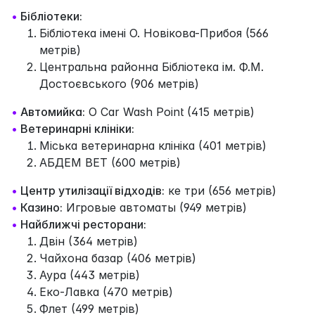
•
Бібліотеки:
Бібліотека імені О. Новікова-Прибоя (566
метрів)
Центральна районна Бібліотека ім. Ф.М.
Достоєвського (906 метрів)
•
Автомийка:
O Car Wash Point (415 метрів)
•
Ветеринарні клініки:
Міська ветеринарна клініка (401 метрів)
АБДЕМ ВЕТ (600 метрів)
•
Центр утилізації відходів:
ке три (656 метрів)
•
Казино:
Игровые автоматы (949 метрів)
•
Найближчі ресторани:
Двін (364 метрів)
Чайхона базар (406 метрів)
Аура (443 метрів)
Еко-Лавка (470 метрів)
Флет (499 метрів)