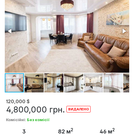
120,000
$
4,800,000
грн.
Комісійні
:
Без комісії
2
2
3
82 м
46 м