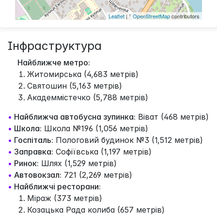
Leaflet
| ©
OpenStreetMap
contributors
Інфраструктура
Найближче метро:
Житомирська (4,683 метрів)
Святошин (5,163 метрів)
Академмістечко (5,788 метрів)
•
Найближча автобусна зупинка:
Віват (468 метрів)
•
Школа:
Школа №196 (1,056 метрів)
•
Госпіталь:
Пологовий будинок №3 (1,512 метрів)
•
Заправка:
Софіївська (1,197 метрів)
•
Ринок:
Шлях (1,529 метрів)
•
Автовокзал:
721 (2,269 метрів)
•
Найближчі ресторани:
Міраж (373 метрів)
Козацька Рада колиба (657 метрів)