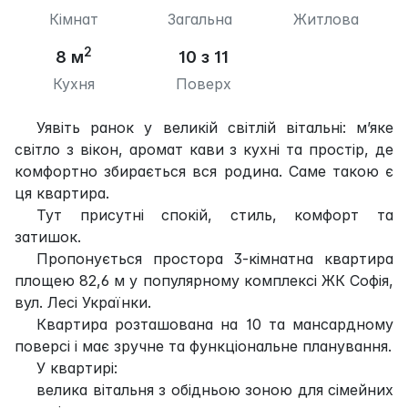
Кімнат
Загальна
Житлова
2
8 м
10 з 11
Кухня
Поверх
Уявіть ранок у великій світлій вітальні: м’яке
світло з вікон, аромат кави з кухні та простір, де
комфортно збирається вся родина. Саме такою є
ця квартира.
Тут присутні спокій, стиль, комфорт та
затишок.
Пропонується простора 3-кімнатна квартира
площею 82,6 м у популярному комплексі ЖК Софія,
вул. Лесі Українки.
Квартира розташована на 10 та мансардному
поверсі і має зручне та функціональне планування.
У квартирі:
велика вітальня з обідньою зоною для сімейних