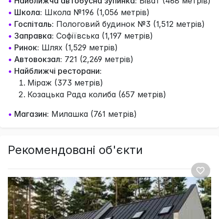
•
Найближча автобусна зупинка:
Віват (468 метрів)
•
Школа:
Школа №196 (1,056 метрів)
•
Госпіталь:
Пологовий будинок №3 (1,512 метрів)
•
Заправка:
Софіївська (1,197 метрів)
•
Ринок:
Шлях (1,529 метрів)
•
Автовокзал:
721 (2,269 метрів)
•
Найближчі ресторани:
Міраж (373 метрів)
Козацька Рада колиба (657 метрів)
•
Магазин:
Милашка (761 метрів)
Рекомендовані об'єкти