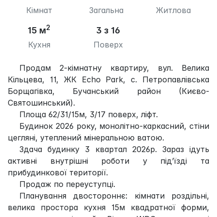
Кімнат
Загальна
Житлова
2
15 м
3 з 16
Кухня
Поверх
Продам 2-кімнатну квартиру, вул. Велика
Кільцева, 11, ЖК Echo Park, с. Петропавлівська
Борщагівка, Бучанський район (Києво-
Святошинський).
Площа 62/31/15м, 3/17 поверх, ліфт.
Будинок 2026 року, монолітно-каркасний, стіни
цегляні, утеплений мінеральною ватою.
Здача будинку 3 квартал 2026р. Зараз ідуть
активні внутрішні роботи у під’їзді та
прибудинкової території.
Продаж по переуступці.
Планування двостороннє: кімнати роздільні,
велика простора кухня 15м квадратної форми,