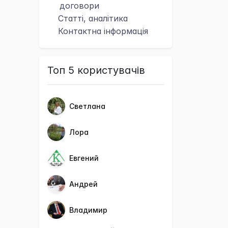
договори
Статті, аналітика
Контактна
інформація
Топ 5 користувачів
Светлана
Лора
Евгений
Андрей
Владимир