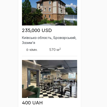
235,000 USD
Київська область, Броварський,
Зазим’я
2
6-кімн.
570 м
400 UAH