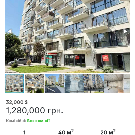
32,000
$
1,280,000
грн.
Комісійні
:
Без комісії
2
2
1
40 м
20 м