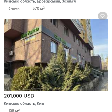
Київська область, Броварський, Зазим’я
2
6-кімн.
570 м
201,000 USD
Київська область, Київ
2
105 м