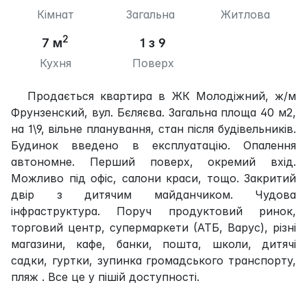
Кімнат
Загальна
Житлова
2
7 м
1 з 9
Кухня
Поверх
Продається квартира в ЖК Молодіжний, ж/м
Фрунзенский, вул. Бєляєва. Загальна площа 40 м2,
на 1\9, вільне планування, стан після будівельників.
Будинок введено в експлуатацію. Опалення
автономне. Перший поверх, окремий вхід.
Можливо під офіс, салони краси, тощо. Закритий
двір з дитячим майданчиком. Чудова
інфраструктура. Поруч продуктовий ринок,
торговий центр, супермаркети (АТБ, Варус), різні
магазини, кафе, банки, пошта, школи, дитячі
садки, гуртки, зупинка громадського транспорту,
пляж . Все це у пішій доступності.