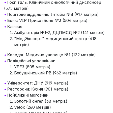
•
Госпіталь:
Кліничний онкологічний диспансер
(575 метрів)
•
Поштове відділення:
Інтайм №8 (917 метрів)
•
Банк:
VIP ПриватБанк №3 (504 метрів)
•
Клініки:
Амбулаторія №1-2, ДЦПМСД №2 (141 метрів)
"МедЭксперт" медицинский центр (418
метрів)
•
Коледж:
Медичне училище №1 (132 метрів)
•
Поліцейські управління:
УБЕЗ (805 метрів)
Бабушкінський РВ (962 метрів)
•
Університет:
ДНУ (919 метрів)
•
Ресторани:
Кухня (901 метрів)
•
Найближчі магазини:
Золотий ангел (38 метрів)
Velox (260 метрів)