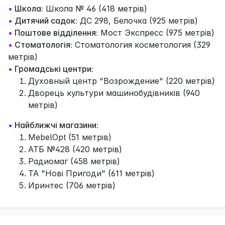
•
Школа:
Школа № 46 (418 метрів)
•
Дитячий садок:
ДС 298, Белочка (925 метрів)
•
Поштове відділення:
Мост Экспресс (975 метрів)
•
Стоматологія:
Стоматология косметология (329
метрів)
•
Громадські центри:
Духовный центр "Возрождение" (220 метрів)
Дворець культури машинобудівників (940
метрів)
•
Найближчі магазини:
MebelOpt (51 метрів)
АТБ №428 (420 метрів)
Радиомаг (458 метрів)
ТА "Нові Пригоди" (611 метрів)
Иринтес (706 метрів)