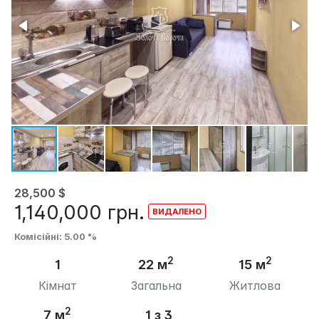
28,500
$
1,140,000
грн.
Комісійні
: 5.00 %
2
2
1
22 м
15 м
Кімнат
Загальна
Житлова
2
7 м
1 з 3