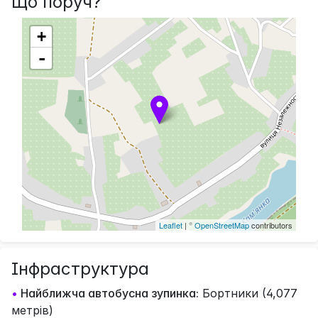
Що поруч?
+
-
Leaflet
| ©
OpenStreetMap
contributors
Інфраструктура
•
Найближча автобусна зупинка:
Бортники (4,077
метрів)