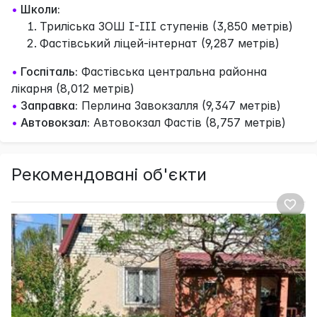
•
Школи:
Триліська ЗОШ І-ІІІ ступенів (3,850 метрів)
Фастівський ліцей-інтернат (9,287 метрів)
•
Госпіталь:
Фастівська центральна районна
лікарня (8,012 метрів)
•
Заправка:
Перлина Завокзалля (9,347 метрів)
•
Автовокзал:
Автовокзал Фастів (8,757 метрів)
Рекомендовані об'єкти