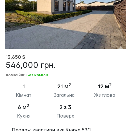
13,650
$
546,000
грн.
Комісійні
:
Без комісії
2
2
1
21 м
12 м
Кімнат
Загальна
Житлова
2
6 м
2 з 3
Кухня
Поверх
Продаж квартири вул.Княжа 59/1.