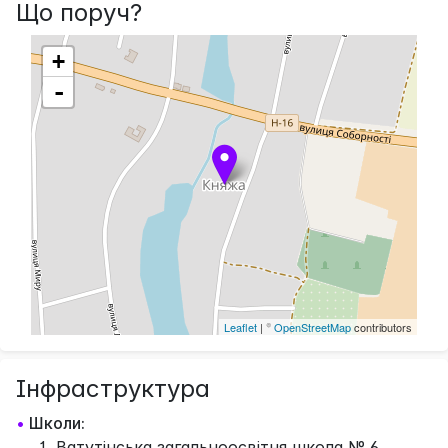
Що поруч?
+
-
Leaflet
| ©
OpenStreetMap
contributors
Інфраструктура
•
Школи:
Ватутінська загальноосвітня школа № 6