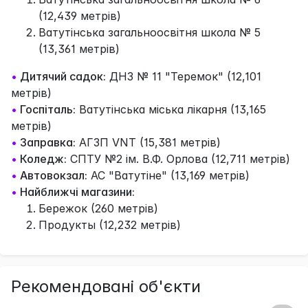
(12,439 метрів)
Ватутінська загальноосвітня школа № 5
(13,361 метрів)
•
Дитячий садок:
ДНЗ № 11 "Теремок" (12,101
метрів)
•
Госпіталь:
Ватутінська міська лікарня (13,165
метрів)
•
Заправка:
АГЗП VNT (15,381 метрів)
•
Коледж:
СПТУ №2 ім. В.Ф. Орлова (12,711 метрів)
•
Автовокзал:
АС "Ватутіне" (13,169 метрів)
•
Найближчі магазини:
Бережок (260 метрів)
Продукты (12,232 метрів)
Рекомендовані об'єкти