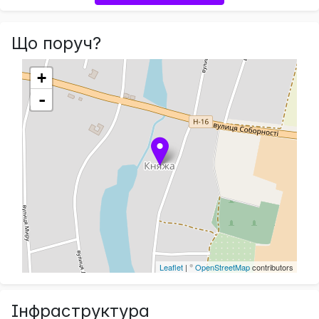
Що поруч?
+
-
Leaflet
| ©
OpenStreetMap
contributors
Інфраструктура