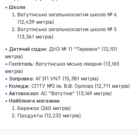
•
Школи:
Ватутінська загальноосвітня школа № 6
(12,439 метрів)
Ватутінська загальноосвітня школа № 5
(13,361 метрів)
•
Дитячий садок:
ДНЗ № 11 "Теремок" (12,101
метрів)
•
Госпіталь:
Ватутінська міська лікарня (13,165
метрів)
•
Заправка:
АГЗП VNT (15,381 метрів)
•
Коледж:
СПТУ №2 ім. В.Ф. Орлова (12,711 метрів)
•
Автовокзал:
АС "Ватутіне" (13,169 метрів)
•
Найближчі магазини:
Бережок (260 метрів)
Продукты (12,232 метрів)