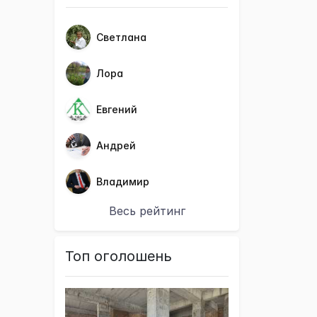
Светлана
Лора
Евгений
Андрей
Владимир
Весь рейтинг
Топ оголошень