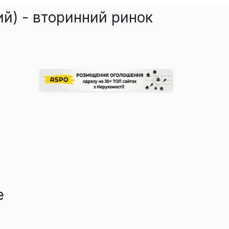
ий) - вторинний ринок
е