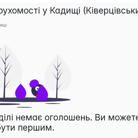
ухомості у Кадищі (Ківерцівськ
ищі
ділі немає оголошень. Ви может
бути першим.