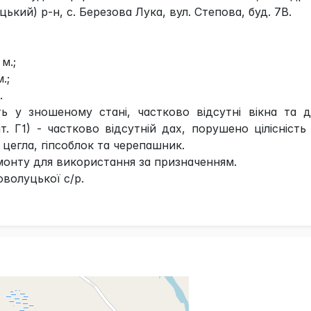
кий) р-н, с. Березова Лука, вул. Степова, буд. 7В.
 м.;
.;
.
ь у зношеному стані, частково відсутні вікна та д
т. Г1) - частково відсутній дах, порушено цілісність 
 - цегла, гіпсоблок та черепашник.
монту для використання за призначенням.
оволуцької с/р.