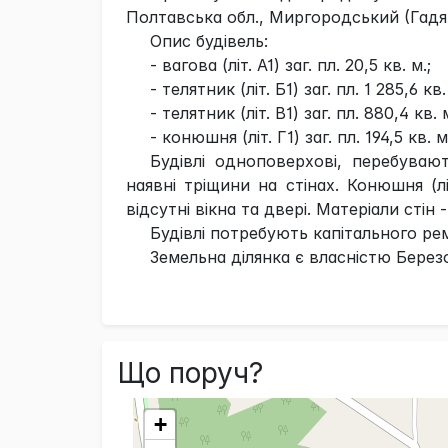
Полтавська обл., Миргородський (Гадяць
Опис будівель:
- вагова (літ. А1) заг. пл. 20,5 кв. м.;
- телятник (літ. Б1) заг. пл. 1 285,6 кв.
- телятник (літ. В1) заг. пл. 880,4 кв. м
- конюшня (літ. Г1) заг. пл. 194,5 кв. м
Будівлі одноповерхові, перебувают
наявні тріщини на стінах. Конюшня (лі
відсутні вікна та двері. Матеріали стін
Будівлі потребують капітального ре
Земельна ділянка є власністю Берез
Що поруч?
+