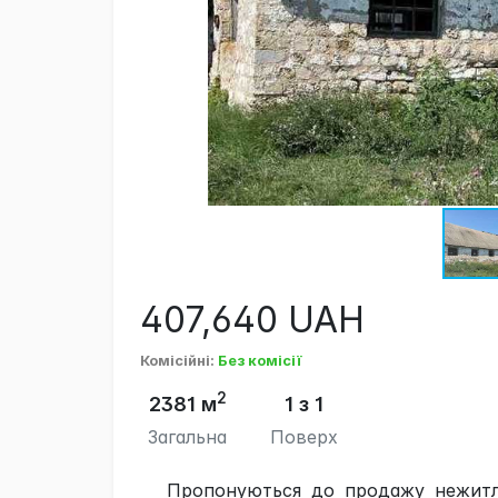
407,640
UAH
Комісійні
:
Без комісії
2
2381 м
1 з 1
Загальна
Поверх
Пропонуються до продажу нежитлов