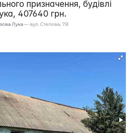
ьного призначення, будівлі
ука, 407640 грн.
езова Лука
— вул. Степова, 7В