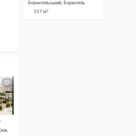
Бориспільський, Бориспіль
2
537 м
D
иїв,