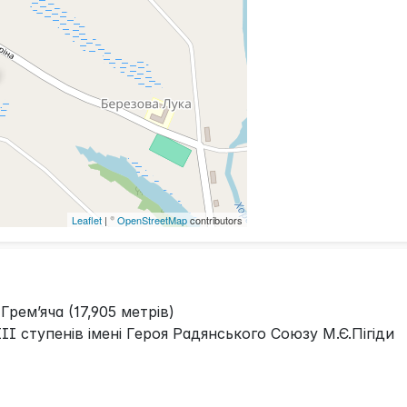
Leaflet
| ©
OpenStreetMap
contributors
Грем’яча (17,905 метрів)
I ступенів імені Героя Радянського Союзу М.Є.Пігіди